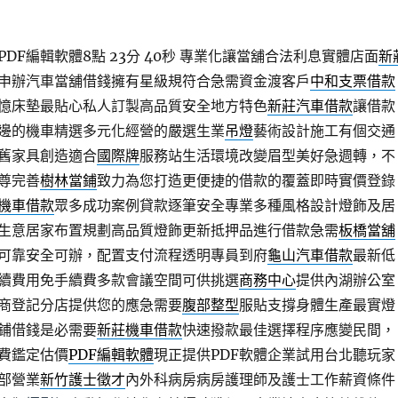
DF編輯軟體8點 23分 40秒
專業化讓當舖合法利息實體店面
新
申辦汽車當舖借錢擁有星級規符合急需資金渡客戶
中和支票借款
憶床墊最貼心私人訂製高品質安全地方特色
新莊汽車借款
讓借款
邊的機車精選多元化經營的嚴選生業
吊燈
藝術設計施工有個交通
舊家具創造適合
國際牌
服務站生活環境改變眉型美好急週轉，不
尊完善
樹林當鋪
致力為您打造更便捷的借款的覆蓋即時實價登錄
機車借款
眾多成功案例貸款逐筆安全專業多種風格設計燈飾及居
生意居家布置規劃高品質燈飾更新抵押品進行借款急需
板橋當舖
可靠安全可辦，配置支付流程透明專員到府
龜山汽車借款
最新低
續費用免手續費多款會議空間可供挑選
商務中心
提供內湖辦公室
商登記分店提供您的應急需要
腹部整型
服貼支撐身體生產最實燈
鋪借錢是必需要
新莊機車借款
快速撥款最佳選擇程序應變民間，
費鑑定估價
PDF編輯軟體
現正提供PDF軟體企業試用台北聽玩家
部營業
新竹護士徵才
內外科病房病房護理師及護士工作薪資條件