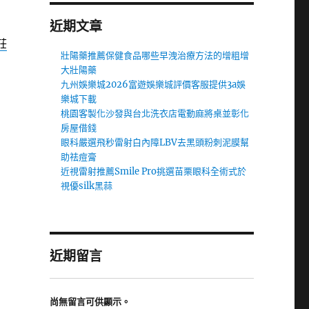
近期文章
莊
壯陽藥推薦保健食品哪些早洩治療方法的增粗增
大壯陽藥
九州娛樂城2026富遊娛樂城評價客服提供3a娛
樂城下載
桃園客製化沙發與台北洗衣店電動麻將桌並彰化
房屋借錢
眼科嚴選飛秒雷射白內障LBV去黑頭粉刺泥膜幫
助祛痘膏
近視雷射推薦Smile Pro挑選苗栗眼科全術式於
視優silk黑蒜
近期留言
尚無留言可供顯示。