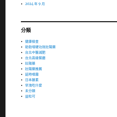
2024 年 9 月
分類
健康檢查
助勃增硬功效壯陽藥
台北中醫減肥
台北高級餐廳
壯陽藥
壯陽藥推薦
延時噴霧
日本藤素
早洩吃什麼
未分類
益粒可