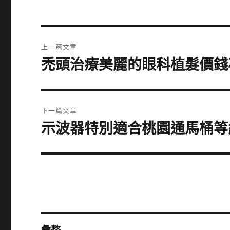
文
上一篇文章
章
禿頭治療美麗的眼科植髮價錢
上
一
導
篇
覽
文
下一篇文章
章:
示波器特別適合桃園通馬桶等
下
一
篇
文
章: