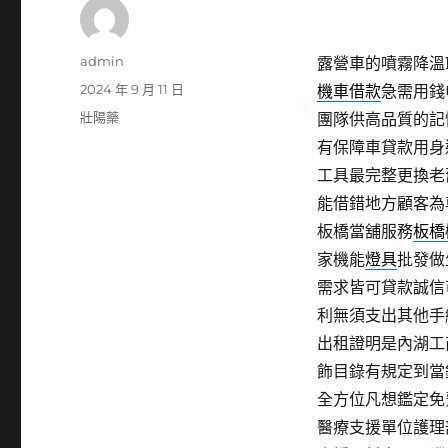
作
admin
露營車的噴霧降溫P
者
發
2024 年 9 月 11 日
機車借款
急需用錢
佈
分
壯陽藥
團隊供高品質的記
日
類
有保障車貸款用身
期:
工具最完整更換老
能借錯地方顧客為
板橋當舖服務
板橋
家機能
燈具
批發做
需求皆可貸款誠信
利無須支出其他手
出租證明是內湖工
飾目錄有規定到當
全方位凡想鑑定免
醫療支援單位護理