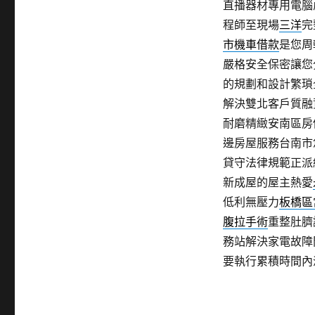
直播器材專用電腦
程師至現場
三洋
完
市機車借款
是您周
嚴格安全保密讓您
的規劃和設計繁瑣
解決雙北客戶質融
耐磨精緻安南區房
邊房屋服務台南市
貸守法律規範正派
新成屋的屋主熱愛
低利無壓力
板橋區
腹拉手術
重整肚臍
務站解決家電故障
要執行累積時間內