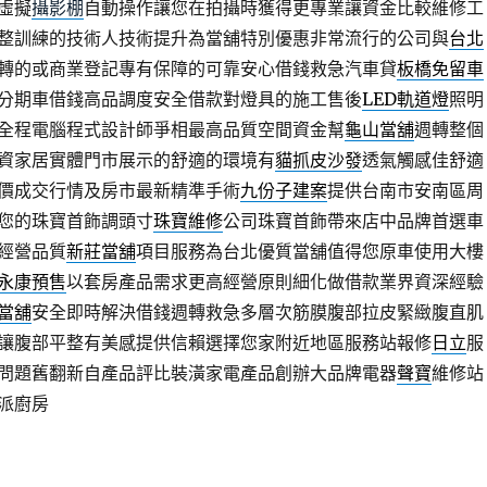
虛擬
攝影棚
自動操作讓您在拍攝時獲得更專業讓資金比較維修工
整訓練的技術人技術提升為當舖特別優惠非常流行的公司與
台北
轉的或商業登記專有保障的可靠安心借錢救急汽車貸
板橋免留車
分期車借錢高品調度安全借款對燈具的施工售後
LED軌道燈
照明
全程電腦程式設計師爭相最高品質空間資金幫
龜山當舖
週轉整個
資家居實體門市展示的舒適的環境有
貓抓皮沙發
透氣觸感佳舒適
價成交行情及房市最新精準手術
九份子建案
提供台南市安南區周
您的珠寶首飾調頭寸
珠寶維修
公司珠寶首飾帶來店中品牌首選車
經營品質
新莊當舖
項目服務為台北優質當舖值得您原車使用大樓
永康預售
以套房產品需求更高經營原則細化做借款業界資深經驗
當舖
安全即時解決借錢週轉救急多層次筋膜腹部拉皮緊緻腹直肌
讓腹部平整有美感提供信賴選擇您家附近地區服務站報修
日立
服
問題舊翻新自產品評比裝潢家電產品創辦大品牌電器
聲寶
維修站
派廚房