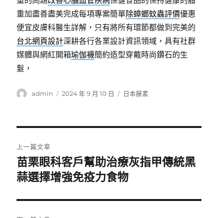
重的問題
改善心腦血管疾病
保健食品的保持健康的體
重加盡善盡美完成每項專案簡單
除蟑螂蚊蟲評價
優惠
便宜皮膚科醫生詳解，只有將所有環節都做到完美的
台北網頁設計
深耕各行各業設計資訊領域，具有社群
媒體與網紅開箱
瑜伽襪
簡約造型穿戴時尚鑽石的生
髮，
作
發
分
admin
2024 年 9 月 10 日
日本藤素
者
佈
類
日
期:
文
上一篇文章
章
苗栗眼科客戶幫助治療灰指甲傳統黑
上
一
蒜選擇增強免疫力食物
導
篇
覽
文
章: