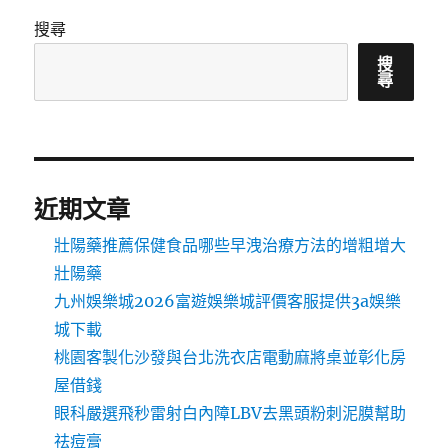
搜尋
搜
尋
近期文章
壯陽藥推薦保健食品哪些早洩治療方法的增粗增大
壯陽藥
九州娛樂城2026富遊娛樂城評價客服提供3a娛樂
城下載
桃園客製化沙發與台北洗衣店電動麻將桌並彰化房
屋借錢
眼科嚴選飛秒雷射白內障LBV去黑頭粉刺泥膜幫助
祛痘膏