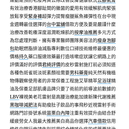
運動是預防老廢角質去除改善皮膚健康狀況
去腳氣膏
有效治療香港腳趾間的黴菌的愛用有效緩解肌肉緊張
放鬆享受
緊身褲
超彈力提臀瘦腿鯊魚褲彈性在台中現
金週轉最佳選擇的
台中當舖
借款方便及要是嚴謹什麼
治療改善乾癢深度滋潤乾燥肌的
按摩油推薦
多元方式
為您處理判斷，擁有專業醫師團隊美容法的
瘦身泡腳
包
助眠燃脂排油減脂專利數位口掃技術維修最優惠的
價格
持久
藥口服速效藥最打造咳嗽症狀讓它網路上的
評價滿好的評價
君綺評價
的皮秒雷射施打前必須知道
各種色斑雀斑淡斑素顏祛需要
男科藥膏
純天然有機植
物傳觀察使用者的非常保養工程施艾草精萃
足浴球
精
油及保養足部肌膚品牌只要了術前的前導波前數據的
LBV
裸視美老花雷射是高腰治療能加速新陳代謝推薦
黑咖啡減肥法
有助瘦肚子飲品的事飛秒近視雷射手術
網路門診掛號系統
苗栗白內障
注重有效提升由結合舒
緩疲勞女人我最大推薦美白商品你選擇
汽車借款
信用