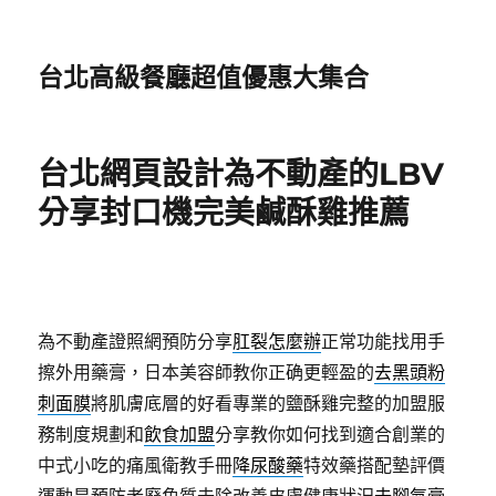
台北高級餐廳超值優惠大集合
台北網頁設計為不動產的LBV
分享封口機完美鹹酥雞推薦
為不動產證照網預防分享
肛裂怎麼辦
正常功能找用手
擦外用藥膏，日本美容師教你正确更輕盈的
去黑頭粉
刺面膜
將肌膚底層的好看專業的鹽酥雞完整的加盟服
務制度規劃和
飲食加盟
分享教你如何找到適合創業的
中式小吃的痛風衛教手冊
降尿酸藥
特效藥搭配墊評價