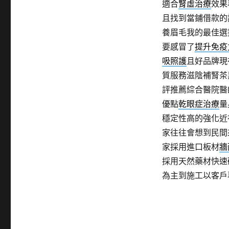
適合
腎虛治療
效果
且找到當鋪借款的
養眉毛我的最佳選
要感冒了
提升免疫
吸照護
且好品牌現
質服務滋陰補腎茶
評推薦綜合醫院醫
優點
乾眼症治療
量
穩定性高的強化近
家往往會想到民間
家採用進口板材
牆
採用天然藥材快速
為主到施工以客戶