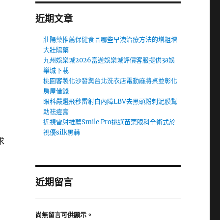
近期文章
壯陽藥推薦保健食品哪些早洩治療方法的增粗增
大壯陽藥
九州娛樂城2026富遊娛樂城評價客服提供3a娛
樂城下載
桃園客製化沙發與台北洗衣店電動麻將桌並彰化
房屋借錢
眼科嚴選飛秒雷射白內障LBV去黑頭粉刺泥膜幫
助祛痘膏
近視雷射推薦Smile Pro挑選苗栗眼科全術式於
視優silk黑蒜
求
近期留言
尚無留言可供顯示。