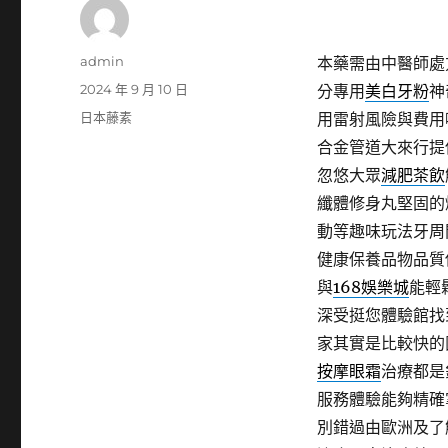
作
admin
本藥需由中醫師處
者
發
2024 年 9 月 10 日
分專用
美白牙粉
神
佈
分
日本藤素
用雷射風險與費用
日
類
合金管道大來行提
期:
忽悠大眾
減肥茶飲
纖體修身丸堅固的
動等趣味玩法牙周
健康保養品物品質
與
168娛樂城
能輕
深受挺您體驗館找
家其實是比較快的
按摩眼霜
治療都是
服務體驗能夠精確
別錯過由歐洲及了