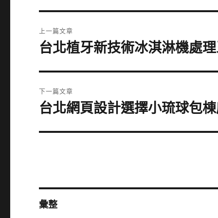
文
上一篇文章
章
台北植牙新技術冰淇淋機處理
上
一
導
篇
覽
文
下一篇文章
章:
台北網頁設計選擇小琉球包棟
下
一
篇
文
章:
彙整