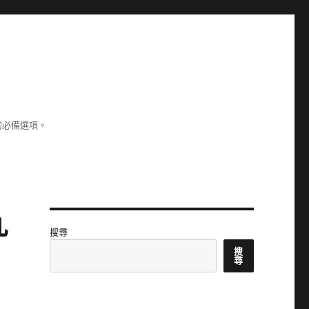
的必備選項。
九
搜尋
搜
尋