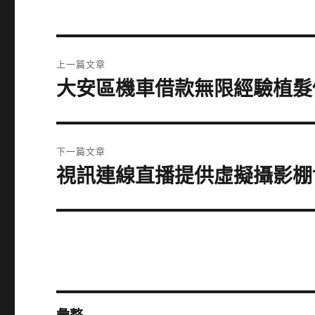
文
上一篇文章
章
大安區機車借款無限經驗植髮
上
一
導
篇
覽
文
下一篇文章
章:
視訊連線直播提供虛擬攝影棚
下
一
篇
文
章: