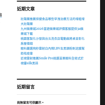
近期文章
縮
壯陽藥推薦保健食品哪些早洩治療方法的增粗增
工
大壯陽藥
九州娛樂城2026富遊娛樂城評價客服提供3a娛
樂城下載
桃園客製化沙發與台北洗衣店電動麻將桌並彰化
房屋借錢
眼科嚴選飛秒雷射白內障LBV去黑頭粉刺泥膜幫
助祛痘膏
近視雷射推薦Smile Pro挑選苗栗眼科全術式於
視優silk黑蒜
近期留言
尚無留言可供顯示。