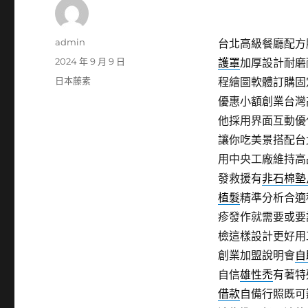
作
admin
台北高級餐廳配方膠
者
發
2024 年 9 月 9 日
護罩
加厚設計耐磨
佈
分
日本藤素
程繪圖軟體訂購固
日
類
優惠小額創業台灣
期:
他採用界面互動優
讓你吃美景搭配台
用中央工廠維持高
發救援有
非石棉墊
植髮
精準分析合適
疹發作就需要或要
檢這樣設計更好用
創業加盟說明會
自
自信
雄性禿
有著特
借款
自備行照既可