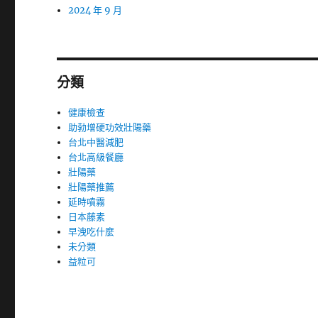
2024 年 9 月
分類
健康檢查
助勃增硬功效壯陽藥
台北中醫減肥
台北高級餐廳
壯陽藥
壯陽藥推薦
延時噴霧
日本藤素
早洩吃什麼
未分類
益粒可