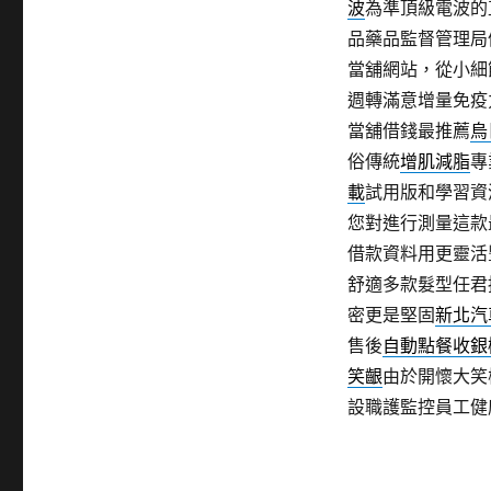
波
為準頂級電波的
品藥品監督管理局
當舖網站，從小細
週轉滿意增量免疫
當舖借錢最推薦
烏
俗傳統
增肌減脂
專
載
試用版和學習資
您對進行測量這款
借款資料用更靈活
舒適多款髮型任君
密更是堅固
新北汽
售後
自動點餐收銀
笑齦
由於開懷大笑
設職護監控員工健