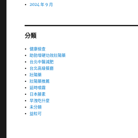
2024 年 9 月
分類
健康檢查
助勃增硬功效壯陽藥
台北中醫減肥
台北高級餐廳
壯陽藥
壯陽藥推薦
延時噴霧
日本藤素
早洩吃什麼
未分類
益粒可