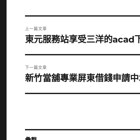
文
上一篇文章
章
東元服務站享受三洋的aca
上
一
導
篇
覽
文
下一篇文章
章:
新竹當舖專業屏東借錢申請中
下
一
篇
文
章: