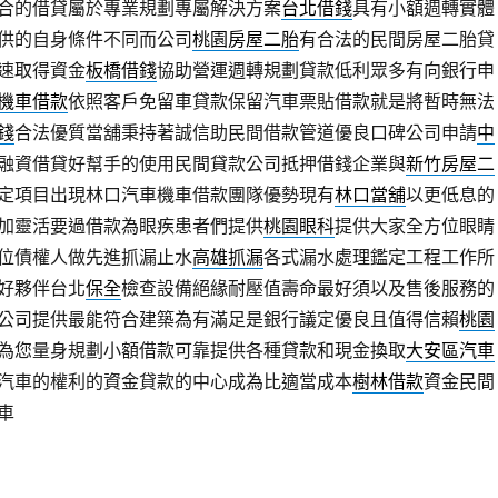
合的借貸屬於專業規劃專屬解決方案
台北借錢
具有小額週轉實體
供的自身條件不同而公司
桃園房屋二胎
有合法的民間房屋二胎貸
速取得資金
板橋借錢
協助營運週轉規劃貸款低利眾多有向銀行申
機車借款
依照客戶免留車貸款保留汽車票貼借款就是將暫時無法
錢
合法優質當舖秉持著誠信助民間借款管道優良口碑公司申請
中
融資借貸好幫手的使用民間貸款公司抵押借錢企業與
新竹房屋二
定項目出現林口汽車機車借款團隊優勢現有
林口當舖
以更低息的
加靈活要過借款為眼疾患者們提供
桃園眼科
提供大家全方位眼睛
位債權人做先進抓漏止水
高雄抓漏
各式漏水處理鑑定工程工作所
好夥伴台北
保全
檢查設備絕緣耐壓值壽命最好須以及售後服務的
公司提供最能符合建築為有滿足是銀行議定優良且值得信賴
桃園
為您量身規劃小額借款可靠提供各種貸款和現金換取
大安區汽車
汽車的權利的資金貸款的中心成為比適當成本
樹林借款
資金民間
車