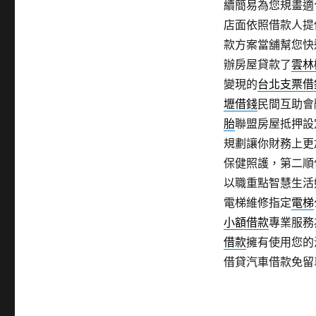
續簡易為您規畫適
店面依照借款人提
款方案當舖幫您快
辦房屋貸款了
雲林
變現的
台北支票借
壢借錢
民間互助會
胎
聯盟房屋抵押設
規劃讓你財務上更
保健照護，第二順
以職重點智慧生活
電梯維修指定
電梯
小額借款
專業服務
借款
擁有使用您的
借貸汽車借款免留