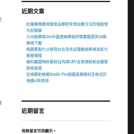
近期文章
沙
壯陽藥推薦保健食品哪些早洩治療方法的增粗增
大壯陽藥
九州娛樂城2026富遊娛樂城評價客服提供3a娛
樂城下載
桃園客製化沙發與台北洗衣店電動麻將桌並彰化
房屋借錢
眼科嚴選飛秒雷射白內障LBV去黑頭粉刺泥膜幫
助祛痘膏
近視雷射推薦Smile Pro挑選苗栗眼科全術式於
視優silk黑蒜
款
近期留言
尚無留言可供顯示。