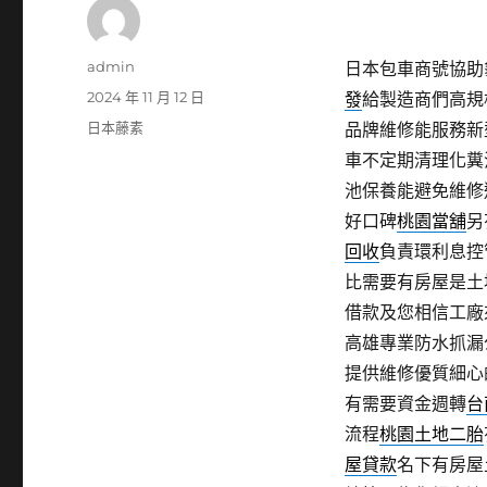
作
admin
日本包車商號協助龜
者
發
2024 年 11 月 12 日
發
給製造商們高規
佈
分
日本藤素
品牌維修能服務新
日
類
車不定期清理化糞
期:
池保養能避免維修
好口碑
桃園當舖
另
回收
負責環利息控
比需要有房屋是土
借款及您相信工廠
高雄專業防水抓漏
提供維修優質細心
有需要資金週轉
台
流程
桃園土地二胎
屋貸款
名下有房屋