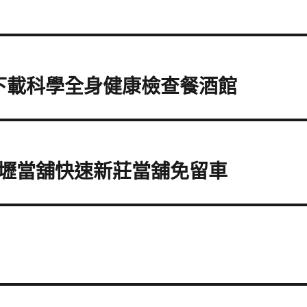
d下載科學全身健康檢查餐酒館
壢當舖快速新莊當舖免留車