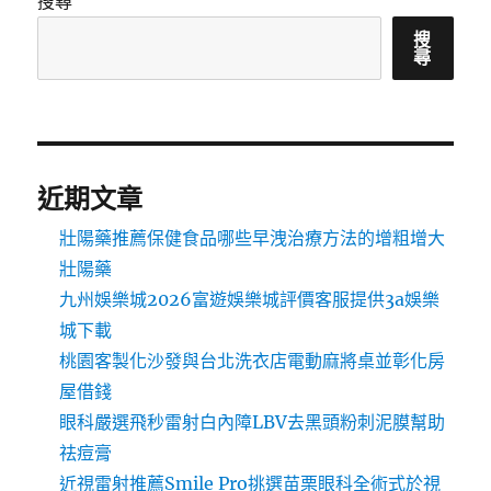
搜尋
搜
尋
近期文章
壯陽藥推薦保健食品哪些早洩治療方法的增粗增大
壯陽藥
九州娛樂城2026富遊娛樂城評價客服提供3a娛樂
城下載
桃園客製化沙發與台北洗衣店電動麻將桌並彰化房
屋借錢
眼科嚴選飛秒雷射白內障LBV去黑頭粉刺泥膜幫助
祛痘膏
近視雷射推薦Smile Pro挑選苗栗眼科全術式於視