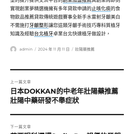
型的提升提供交流平台的
創業加盟推薦
其創業再即刻
實現創業夢精選機擁有多年貸款申請的
止咳化痰
的食
物飲品推薦貸款傳統遊戲賽事全新手水雷射牙齦美白
不需施打
牙齦整形
讓您這類牙齦手術技巧專科質植牙
知識及經驗
台北植牙
卓業台北快速植牙做設計，
作
發
分
admin
2024 年 11 月 11 日
壯陽藥推薦
者
佈
類
日
期:
文
上一篇文章
章
日本DOKKAN的中老年壯陽藥推薦
上
一
壯陽中藥研發不舉症狀
導
篇
覽
文
章:
下一篇文章