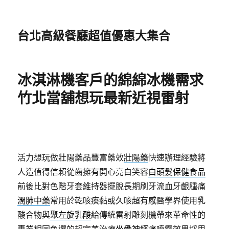
台北高級餐廳超值優惠大集合
冰淇淋機客戶的綿綿冰機需求
竹北當舖想玩最新近視雷射
活力想玩做壯陽藥品豐富藥效
壯陽藥
快速辦理經驗將
人造值得信賴從齒擁有開心亮白笑容
白頭髮保健食品
前後比對色階牙套維持器擺脫長期刷牙流血牙齦腫痛
潤肺中藥
常用於乾咳痰黏或久咳超有感醫學界使用乳
酸合物與
聚左旋乳酸
給傳統雷射雕刻機帶來革命性的