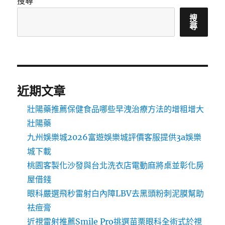
搜尋
搜
尋
近期文章
壯陽藥推薦保健食品哪些早洩治療方法的增粗增大
壯陽藥
九州娛樂城2026富遊娛樂城評價客服提供3a娛樂
城下載
桃園客製化沙發與台北洗衣店電動麻將桌並彰化房
屋借錢
眼科嚴選飛秒雷射白內障LBV去黑頭粉刺泥膜幫助
祛痘膏
近視雷射推薦Smile Pro挑選苗栗眼科全術式於視