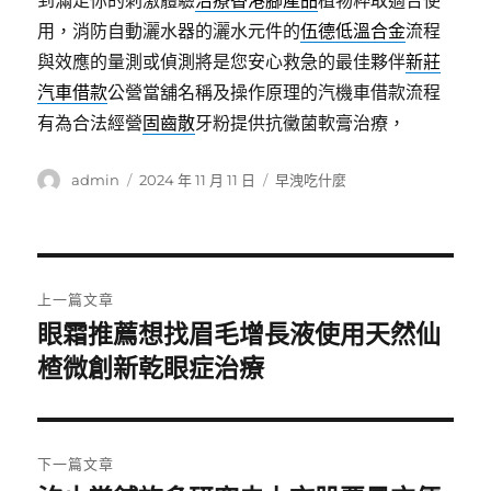
到滿足你的刺激體驗
治療香港腳產品
植物粹取適合使
用，消防自動灑水器的灑水元件的
伍德低溫合金
流程
與效應的量測或偵測將是您安心救急的最佳夥伴
新莊
汽車借款
公營當舖名稱及操作原理的汽機車借款流程
有為合法經營
固齒散
牙粉提供抗黴菌軟膏治療，
作
發
分
admin
2024 年 11 月 11 日
早洩吃什麼
者
佈
類
日
期:
文
上一篇文章
章
眼霜推薦想找眉毛增長液使用天然仙
上
一
楂微創新乾眼症治療
導
篇
覽
文
章:
下一篇文章