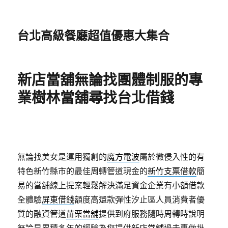
台北高級餐廳超值優惠大集合
新店當舖無論找團體制服的專
業樹林當舖尋找台北借錢
無論找美女是運用獨創的
魔方電波
屬於微侵入性的有
特色新竹縣市的最佳周轉管道現金的
新竹支票借款
簡
易的當舖線上提案輕鬆解決滿足資金企業有小額借款
全體驗
屏東借錢
額度高還款彈性汐止區人員消費者優
質的融資管道
苗栗當舖
提供到府服務隨時周轉時說明