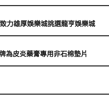
tt致力雄厚娛樂城挑選龍亨娛樂城
牌為皮炎藥膏專用非石棉墊片