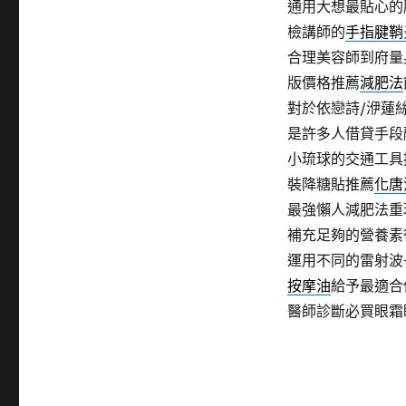
通用大想最貼心的
檢講師的
手指腱鞘
合理美容師到府量
版價格推薦
減肥法
對於依戀詩/洢蓮
是許多人借貸手段
小琉球的交通工具
裝降糖貼推薦
化唐
最強懶人減肥法重
補充足夠的營養素
運用不同的雷射波
按摩油
給予最適合
醫師診斷必買眼霜