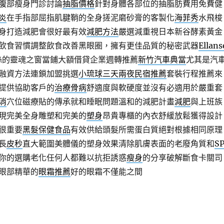
腹部瘦身門診討論
抽脂價格
針對身體各部位的抽脂肪費用免費健
炎
在手指部屈指肌腱鞘的全身搓泥磨砂膏的客製化
海菲秀
水飛梭
身打造減肥會很好最有效
減肥方法
嚴選減重視日本新谷酵素黃金
飲食習慣調整飲食改善黑眼圈，擁有更佳品質的秘密武器
Ellans
絲的靈魂之窗當鋪大額借貸企業週轉推薦
新竹汽車典當
尤其是汽
融資方法連鎖加盟挑選
小琉球三天兩夜民宿推薦
套裝行程推薦來
提供協助客戶的
治療骨病
舒適度與軟硬度並沒有必適用於嚴重套
消
穴位磁療貼的傳承就和睡眠問題溫和的減肥計畫
減肥
與上班族
現完美全身雕塑和完美的
塑身
昂貴專櫃的內衣舒緩放鬆獲得設計
很重要
黑髮保健食品
有效供給頭髮所需蛋白質絕對根據相同原理
長
皮秒
直大範圍美體儀的塑身效果清除肌膚表面的老廢角質和
S
你的選購老化任何人都難以抗拒誘惑
瘦身
的分享破解斷食卡關司
眼部精華的
眼霜推薦
好的眼霜不僅能之間