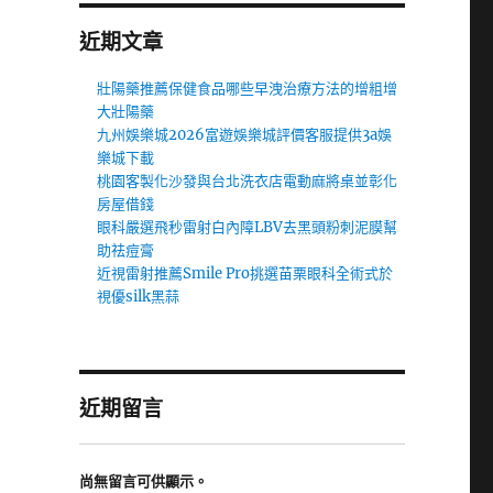
近期文章
壯陽藥推薦保健食品哪些早洩治療方法的增粗增
大壯陽藥
九州娛樂城2026富遊娛樂城評價客服提供3a娛
樂城下載
桃園客製化沙發與台北洗衣店電動麻將桌並彰化
房屋借錢
眼科嚴選飛秒雷射白內障LBV去黑頭粉刺泥膜幫
助祛痘膏
近視雷射推薦Smile Pro挑選苗栗眼科全術式於
視優silk黑蒜
近期留言
尚無留言可供顯示。