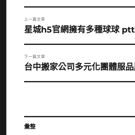
文
上一篇文章
章
星城h5官網擁有多種球球 p
上
一
導
篇
覽
文
下一篇文章
章:
台中搬家公司多元化團體服品
下
一
篇
文
章:
彙整