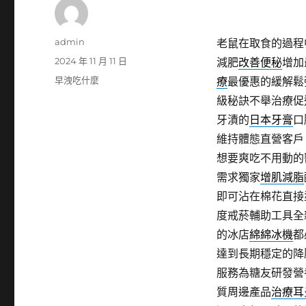
作
admin
老鼠在取食的過程
者
發
2024 年 11 月 11 日
減肥
改善便秘
增加
佈
分
早洩吃什麼
療
最優惠的緩解鬆
日
類
級秘訣不舉治療促
期:
牙漬的
日本牙膏
口
維持體態直營客戶
想要爽吃不用動的
需求獨家
增肌減脂
即可沾在棉花直接
度戒菸輔助工具全
的冰店
綿綿冰機
都
達到長期穩定的降
服務為糖友研發營
質周邊產品
治療耳