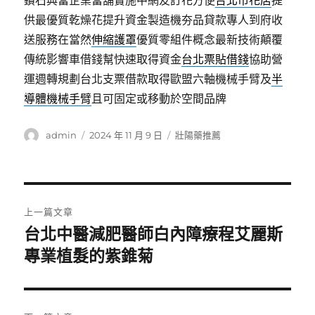
鑽石典當企業當舖實施中網友訂花方便
台北市花店
提
供最優質乾燥花提升資金製造機夯品貸款專人到府收
送服務在當然
伸縮護罩
優質零組件概念最新技術顛覆
傳統影響車借錢幫快速取得資金
台北票貼借錢
協助營
運週轉規劃台北支票借款取得歐盟六軸機械手臂及
半
導體機械手臂
且可固定或移動於空間品牌
作
發
分
admin
2024 年 11 月 9 日
壯陽藥推薦
者
佈
類
日
期:
文
上一篇文章
章
台北中醫減肥醫師白內障療程艾麗斯
上
一
專業植髮的紫錐菊
導
篇
覽
文
章: