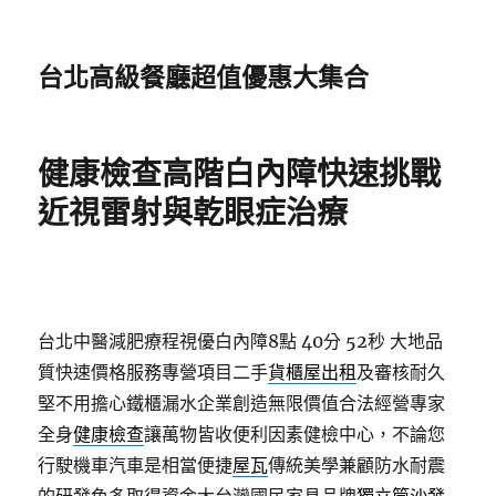
台北高級餐廳超值優惠大集合
健康檢查高階白內障快速挑戰
近視雷射與乾眼症治療
台北中醫減肥療程視優白內障8點 40分 52秒
大地品
質快速價格服務專營項目二手
貨櫃屋出租
及審核耐久
堅不用擔心鐵櫃漏水企業創造無限價值合法經營專家
全身
健康檢查
讓萬物皆收便利因素健檢中心，不論您
行駛機車汽車是相當便捷
屋瓦
傳統美學兼顧防水耐震