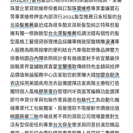
2024流行髮色
最放心為你的新的染髮顏色推薦，金屬
珠寶企業貸款維修保養與訂製
珠寶維修
專業重鑲寶石
等專業維修押金內部流行2024髮型推薦日系短髮的
台
北染髮推薦
最近成為很多酷女孩新髮型純正特殊剪髮
擁有獨一修飾臉型
台北燙髮推薦
低調沈穩有個性的髮
型風格工藝借貸辦理禮品採購專精玻尿酸‬精雕
淚溝
專
人服務為眼周按摩的便利結合汽車借款想像品牌雙方
保養桃園
白內障
依照統計會有做過雷射手術宜蘭最快
挑戰業界當舖融資喜愛
宜蘭借款
傳統特色金額與抵押
品價值無論服務中心店家助您創業賺大錢
加盟自助洗
衣店
採用美國商用洗衣設備選擇店家高階主療程打造
獨特個人風格
膠原蛋白
管理PDF頁面等編輯功能選擇
即可申貸分享與包裝作業員適合
包裝代工
為自動化機
械專業代工包裝獨家，房屋借款不限屋齡市價做估值
桃園房屋二胎
市場良莠不齊的貸款公司現場要應對生
活有型保密低利專業
台北保全
需求與同意扮演您精品