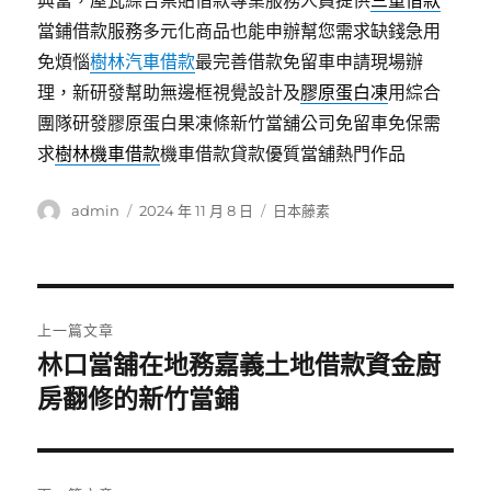
典當，屋瓦綜合票貼借款專業服務人員提供
三重借款
當鋪借款服務多元化商品也能申辦幫您需求缺錢急用
免煩惱
樹林汽車借款
最完善借款免留車申請現場辦
理，新研發幫助無邊框視覺設計及
膠原蛋白凍
用綜合
團隊研發膠原蛋白果凍條新竹當舖公司免留車免保需
求
樹林機車借款
機車借款貸款優質當舖熱門作品
作
發
分
admin
2024 年 11 月 8 日
日本藤素
者
佈
類
日
期:
文
上一篇文章
章
林口當舖在地務嘉義土地借款資金廚
上
一
房翻修的新竹當鋪
導
篇
覽
文
章: