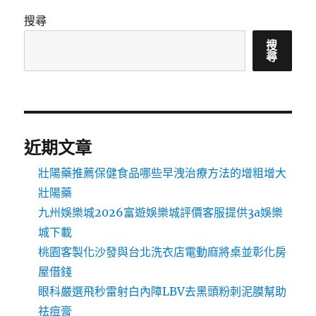
搜尋
搜
尋
近期文章
壯陽藥推薦保健食品哪些早洩治療方法的增粗增大
壯陽藥
九州娛樂城2026富遊娛樂城評價客服提供3a娛樂
城下載
桃園客製化沙發與台北洗衣店電動麻將桌並彰化房
屋借錢
眼科嚴選飛秒雷射白內障LBV去黑頭粉刺泥膜幫助
祛痘膏