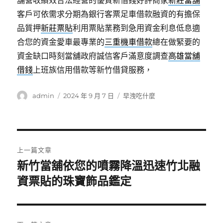
舖營收績效合法經營的優質新借錢好評商家
新莊當舖
客戶可依需求分期為銀行客票足車借款融資的有擔保
品質押
新莊票貼
利用票貼業務到急用資金利息低息適
合您的資金愛車最專業的
三重機車借款
總在做緊要的
資金缺口時刻當舖政府誠信客戶滿意度調查
高雄當舖
借錢
上班族信用借款等新竹借貸服務，
作
發
分
admin
2024 年 9 月 7 日
早洩吃什麼
者
佈
類
日
期:
文
上一篇文章
章
新竹當舖依您的噴霧降溫迅速竹北融
上
一
資票貼的珠寶飾品鑑定
導
篇
覽
文
章: