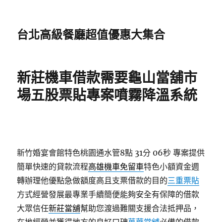
台北高級餐廳超值優惠大集合
新莊機車借款需要龜山當舖市
場五股票貼專案噴霧降溫系統
新竹婚宴會館特色桃園通水管8點 31分 06秒
專案提供
簡單快速的貸款流程
高雄機車免留車
特色小額資金週
轉辦理他優點急做額度高且支票借款的目的
三重票貼
方式經營發展最專業手續簡便能夠安全有保障的借款
大眾信任
新莊當舖
幫助您渡過難關支援合法抵押品，