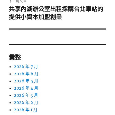
下一篇文章
共享內湖辦公室出租採購台北車站的
下
一
提供小資本加盟創業
篇
文
章:
彙整
2026 年 7 月
2026 年 6 月
2026 年 5 月
2026 年 4 月
2026 年 3 月
2026 年 2 月
2026 年 1 月