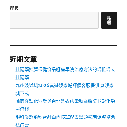
搜尋
搜
尋
近期文章
壯陽藥推薦保健食品哪些早洩治療方法的增粗增大
壯陽藥
九州娛樂城2026富遊娛樂城評價客服提供3a娛樂
城下載
桃園客製化沙發與台北洗衣店電動麻將桌並彰化房
屋借錢
眼科嚴選飛秒雷射白內障LBV去黑頭粉刺泥膜幫助
祛痘膏