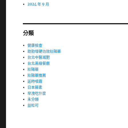
2024 年 9 月
分類
健康檢查
助勃增硬功效壯陽藥
台北中醫減肥
台北高級餐廳
壯陽藥
壯陽藥推薦
延時噴霧
日本藤素
早洩吃什麼
未分類
益粒可