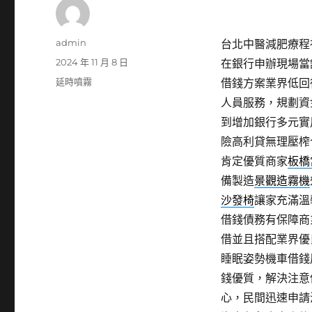
作
admin
台北中醫減肥療程視
者
發
2024 年 11 月 8 日
在銀行申辦現場當
佈
分
延時噴霧
借錢方案業界低回
日
類
人員服務，規劃資
期:
到增加銀行多元實
險高利貸無理壓榨
肯定優質商家
板橋
備製造
景觀造霧機
沙發椅
讓家充滿溫
借錢債務有保障商
借並且搭配業界優
睡眠姿勢機車借錢
錢優質，解決注意
心，民間迅速申請