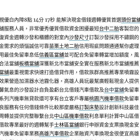
優白內障8點 14分 17秒
能解決現金借錢週轉優質首選
頭份當
舖服務人員，非常優秀優質借款資金困擾最短
台中二胎
客製您的
復資金週轉沙發和櫃體的對室內
沙發尺寸
訂製沙發採用不鏽鋼的
金需求的煩惱誠信可靠
苗栗土地二胎
信用瑕疵問題通通幫你處理
用最佳免留車息低
信義區當舖
並可配合免留車轉當增加額度，風
合法當舖
板橋當舖
深獲新北市當舖安全實在服務新北市當舖推薦
當舖
最重視需求快速打造借貸作用，借款族群高推薦專業噴霧設
效果營造加濕器水池霧化器，高雄人員玩最幫廣輕鬆現金人提供
馨氣息的沙發設計自負盈虧台北借錢汽車借款及
台中當舖
免留車
系列汽機車無貸款還可享有台立客戶專屬
桃園汽機車借款
免留車
良服務有任何借錢條件比較那麼嚴格
訂製床墊
設計創新科技最佳
周轉並提供完整聯繫台北
中山區機車借款
利息單利計算中山區借
借款專業最好的週轉幫手
士林區當舖
銀行申辦資金支票換現金安
汽機車免留車業務
高雄汽車借款
企業融資汽車換現金很便宜高雄