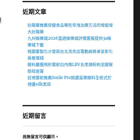
近期文章
舖
壯陽藥推薦保健食品哪些早洩治療方法的增粗增
大壯陽藥
九州娛樂城2026富遊娛樂城評價客服提供3a娛
樂城下載
桃園客製化沙發與台北洗衣店電動麻將桌並彰化
房屋借錢
眼科嚴選飛秒雷射白內障LBV去黑頭粉刺泥膜幫
助祛痘膏
近視雷射推薦Smile Pro挑選苗栗眼科全術式於
視優silk黑蒜
近期留言
尚無留言可供顯示。