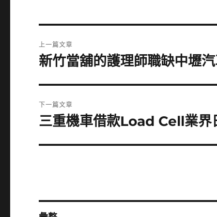
文
上一篇文章
章
新竹當舖的護理師職缺中壢汽
上
一
導
篇
覽
文
下一篇文章
章:
三重機車借款Load Cell
下
一
篇
文
章: