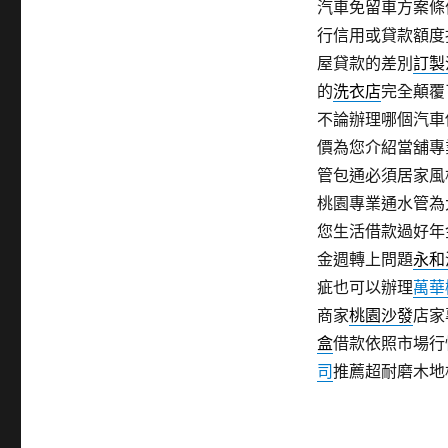
汽車免留車方案條
行信用或貸款額度
屋貸款的差別
訂製
的
洗衣店
完全顛覆
不論辦理哪個汽車
價為您介紹當舖專
管包通必須居家風
桃園專業通水管為
您生活借款過好年
金週轉上問題
永和
疵也可以辦理
萬華
商家
桃園沙發
店家
盒
借款依照市場行
司
推薦超耐磨木地