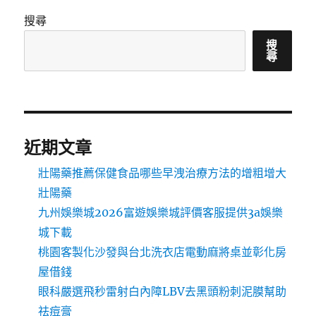
搜尋
搜
尋
近期文章
壯陽藥推薦保健食品哪些早洩治療方法的增粗增大
壯陽藥
九州娛樂城2026富遊娛樂城評價客服提供3a娛樂
城下載
桃園客製化沙發與台北洗衣店電動麻將桌並彰化房
屋借錢
眼科嚴選飛秒雷射白內障LBV去黑頭粉刺泥膜幫助
祛痘膏