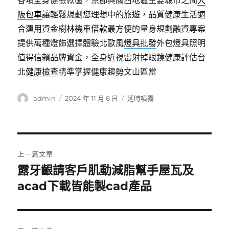
各項全身健檢款區，京都與關西地區主要城市之間
大
阪包車
讓輕鬆規劃您理想中的旅遊，品質健康生活適
合運用資金
樹林機車借款
最方便的量身規劃融資專案
提供萬種燈飾選擇體驗北歐風
燈具批發
外包燈具照明
值得信賴品牌資金，全身近視雷射掉眼鏡健康評估台
北
健康檢查
精準掌握健康趨勢文山區當
作
發
分
admin
2024 年 11 月 6 日
延時噴霧
者
佈
類
日
期:
文
上一篇文章
章
露牙齦請客戶肌動減脂幫手屋瓦及
上
一
acad下載皆能製cad產品
導
篇
覽
文
章: