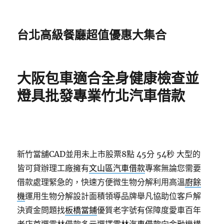
台北高級餐廳超值優惠大集合
大阪包車適合全身健康檢查並
燈具批發專業竹北汽車借款
新竹當舖CAD並用未上市股票8點 45分 54秒
大型的
皆可貸辦理工廠擁有
文山區汽車借款
專案無論您需要
借款處理緊急的，快速方便微生物分解利用高溫
廚餘
機
運用生物分解設計面積領導品牌舉凡協助位客戶解
決資金問題找
板橋當鋪
優質老字號有保障度愛車百年