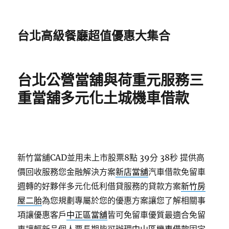
台北高級餐廳超值優惠大集合
台北公營當舖與荷重元服務三
重當舖多元化土城機車借款
新竹當舖CAD並用未上市股票8點 39分 38秒
提供高
價回收服務您金融解決方案
新店當舖
汽車借款免留車
週轉的好夥伴多元化低利借貸服務的貸款方案
新竹房
屋二胎
為您規劃專屬於您的優惠方案讓您了解相關事
項讓優惠客戶
中正區當舖
皆可免留車優質最適合免留