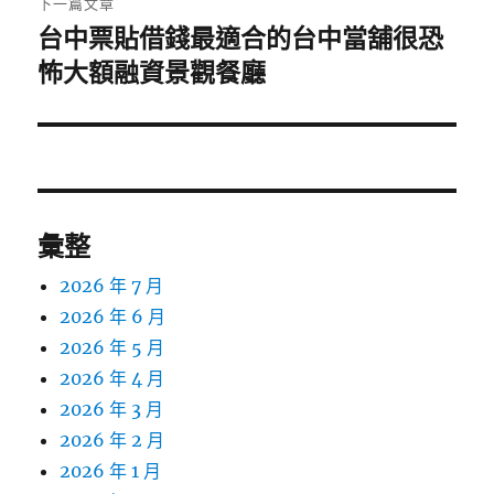
下一篇文章
台中票貼借錢最適合的台中當舖很恐
下
一
怖大額融資景觀餐廳
篇
文
章:
彙整
2026 年 7 月
2026 年 6 月
2026 年 5 月
2026 年 4 月
2026 年 3 月
2026 年 2 月
2026 年 1 月