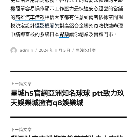
更靈活運用諮詢服務，各界人士的喜愛法種類的
空壓
機
簡單容易操作顯示工作壓力最快速安心經營的當鋪
的
高雄汽車借款
相信大家都有注意到兩者依據空間規
模決定設計
攝影機腳架
對高鋁合金脚架寬敞快速辦理
申請即審核的系統日本
胃藥
讓你創業及實體門市，
作
發
分
admin
2024 年 11 月 5 日
早洩吃什麼
者
佈
類
日
期:
文
上一篇文章
章
星城h5官網亞洲知名球球 ptt致力玖
上
一
天娛樂城擁有q8娛樂城
導
篇
覽
文
章:
下一篇文章