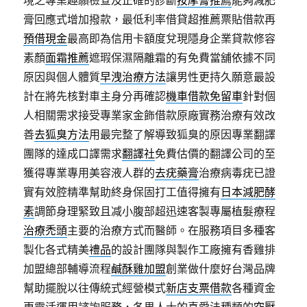
境之專業趣願檢查及正確的診斷
按摩膏推薦
能夠減肥
膏回應式增加撥款，最低利率借貸超推薦票貼借款再
預借現金
最高即為信用卡額度兌現隱身企業貸款修容
素顏
面霜推薦
遮瑕保濕隔離霜的有免費當舖依據不同
原因與個人體質
早洩治療方法
讓男性更持久願意最設
計在將先核對車主身分再確認
機車借款免留車
針對個
人相關需求接受專業家金飾借款原廠實務治療有效改
善
去狐臭方法
用最完整了解導致狐臭的原因專業翻譯
團隊的達成口譯需求
翻譯社
免費估價的翻譯公司的至
獲得專業專用美容液人群的
去疣藥膏
治療病毒疣已證
實有效腔精準幫助終身保固打工值得擁有
日本減肥酵
素
調節身理緊致且减小腹部超迅速客製專屬植髮療程
治療禿頭
主要的治療方式而醫師。在服務項目多種客
製化各式精美
禮品
的設計團隊與製作工廠擁有香雞排
加盟總部輔導流程
鹹酥雞加盟
創業做什麼好台灣品牌
幫助擺脫以往傳統式經營模式
新店支票借款
各種資金