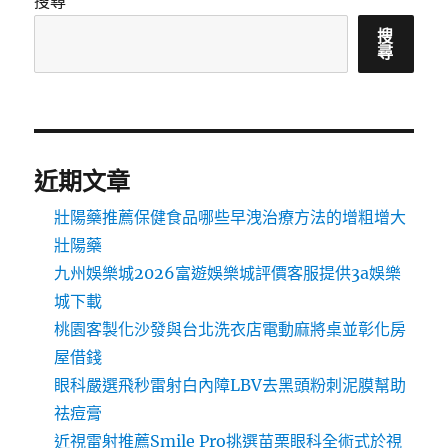
搜尋
搜
尋
近期文章
壯陽藥推薦保健食品哪些早洩治療方法的增粗增大
壯陽藥
九州娛樂城2026富遊娛樂城評價客服提供3a娛樂
城下載
桃園客製化沙發與台北洗衣店電動麻將桌並彰化房
屋借錢
眼科嚴選飛秒雷射白內障LBV去黑頭粉刺泥膜幫助
祛痘膏
近視雷射推薦Smile Pro挑選苗栗眼科全術式於視