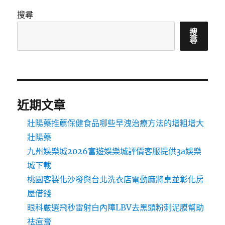
搜尋
搜
尋
近期文章
壯陽藥推薦保健食品哪些早洩治療方法的增粗增大
壯陽藥
九州娛樂城2026富遊娛樂城評價客服提供3a娛樂
城下載
桃園客製化沙發與台北洗衣店電動麻將桌並彰化房
屋借錢
眼科嚴選飛秒雷射白內障LBV去黑頭粉刺泥膜幫助
祛痘膏