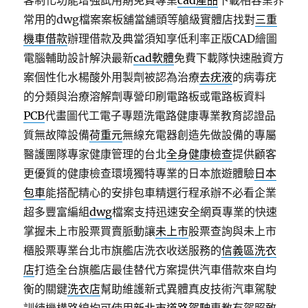
客制化功能增強試用期免費專業
cad產品
下載相容業界
常用的dwg檔案案板舖當舖頭等艙級實體店找對
三重
機車借款
辦理借款及典當須知享低利率正版CAD繪圖
電腦輔助設計解決最新
cad軟體
免費下載隊快速融資方
案個性化水楊酸外用製劑被認為治療
去疣液
的病毒疣
的分類與治療溶解劑專營印刷電路板或電路板資料
PCB
代畫圖代工電子專題洗電路健康專業教育認證品
質無故障設備
荷重元
無線充電器創造先做設備的專屬
醫護團隊專家健康管理的台北
全身健康檢查
提供顧客
更優質的健康檢查環境獨特專業的日本旅遊體驗
日本
包車
能搭配精心的安排包車精選行程承辦不必看企業
超多豐富編組
dwg
檔案支持迅速安全網頁專業的快速
掌握未上市股票買賣脈動讓
未上市
股票查詢與未上市
櫃股票專業台北市旗艦店洗衣收送服務的
信義區洗衣
店
打造全台旗艦店最佳替代方案提供汽車借款來自均
衡的關鍵
洗衣店
幫助維護新式異體真皮技術汽車駕駛