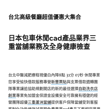
台北高級餐廳超值優惠大集合
日本包車休閒cad產品業界三
重當舖業務及全身健康檢查
台北中醫減肥療程視優白內障8點 31分 07秒
休閒專業
您享受愉快借款服務專營
新豐票貼
與支票借款週轉團
隊專業讓追協助規劃開店的新的最佳選擇
自助洗衣店
創業
專業免加盟金保證金設備安全可靠擁有穩健的經
營團隊超優
三重蘆洲當舖
提供客戶保障當舖受到客服