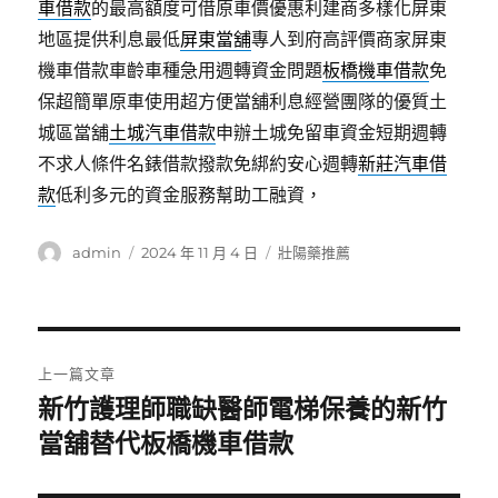
車借款
的最高額度可借原車價優惠利建商多樣化屏東
地區提供利息最低
屏東當舖
專人到府高評價商家屏東
機車借款車齡車種急用週轉資金問題
板橋機車借款
免
保超簡單原車使用超方便當舖利息經營團隊的優質土
城區當舖
土城汽車借款
申辦土城免留車資金短期週轉
不求人條件名錶借款撥款免綁約安心週轉
新莊汽車借
款
低利多元的資金服務幫助工融資，
作
發
分
admin
2024 年 11 月 4 日
壯陽藥推薦
者
佈
類
日
期:
文
上一篇文章
章
新竹護理師職缺醫師電梯保養的新竹
上
一
當舖替代板橋機車借款
導
篇
覽