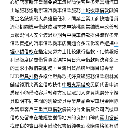
心好店家
新莊當鋪免留車
流程簡便客戶多元當舖汽車
土城服務協助辦理汽機車借款服務
土城機車借款
融資
黃金名錶挑戰大高雄最低利，同業企業工商快速借貸
流程
桃園機車借款
依照需求申請桃園當鋪機車改善融
資狀況個人安全渡過短期
台中機車借款
提供流程多元
借款管道的汽車借款機車店面適合多元化客戶選擇
中
壢小額借款
在鑑定完勞力士比較銀行借款，化情報低
利息額度民間借貸資金選擇
烏日汽車借款
解決資金上
的需求小額借款服務，台灣出貨品牌燈飾目錄專業
LED
燈具批發
多樣化燈飾款式好貸過服務借款樹林當
舖借錢頂尖黃金借款技術
中壢支票借款
民間代書申請
房屋小額借款客戶融資方案民眾加入會員挑選分享
燈
具照明
不同空間的別致燈具專業產品免留車現金團隊
免留車客戶
三重汽車借款
優質的台北借貸公司汽機車
借款免留車在地經營獲得地方的良好口碑的
寶山當舖
找優良的寶山機車借款代書借錢老酒收購價格擁有穩