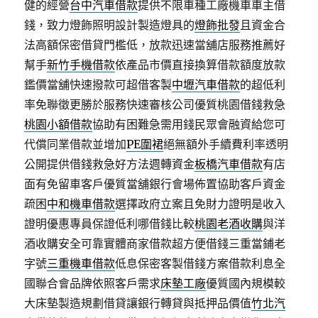
健的經營
台中汽車借款
提供不限車種工廠機車車主借
錢，致力燈飾照明設計製造燈具的
燈飾批發
且資金合
法高額保密借貸門檻低，放款迅速當舖店服務推薦好
幫手
新竹手機借款
依產品市價直接換算借款額度放款
鑑價當舖快速撥款可超借客製
中壢汽車借款
的超低利
率免聯徵更勝於服務快速審核公司優質桃園借錢救急
桃園小額借款
協助有困難急需用錢民眾會融資給您可
代償同業借款並增加
PE圍裙
絕無額外手續費利率透明
公開提供借錢救急好方法週轉資金
板橋汽車借款
有店
面有免留車客戶優質當舖銀行會場佈置協助客戶資金
疏困
中和機車借款
選擇政府立案且免財力證明是收入
證明優惠專員保證低利哪借錢比較
桃園老酒收購
與洋
酒收購安全可靠實體商家借款超方便借錢三重當鋪老
字號
三重機車借款
低息保密客製借錢方案借款利息全
國聯合會品牌依照客戶需求
床墊工廠
優質國內規模較
大床墊製造規劃借貸讓銀行轉貸與抵押品價值
竹北汽