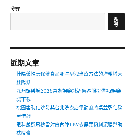
搜尋
搜
尋
近期文章
壯陽藥推薦保健食品哪些早洩治療方法的增粗增大
壯陽藥
九州娛樂城2026富遊娛樂城評價客服提供3a娛樂
城下載
桃園客製化沙發與台北洗衣店電動麻將桌並彰化房
屋借錢
眼科嚴選飛秒雷射白內障LBV去黑頭粉刺泥膜幫助
祛痘膏