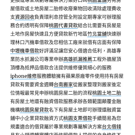
更換或專業規劃專屬解決方案好口碑
桃園當舖
另有房
屋借款或土地房屋二胎修收廢棄物回收清除處理費收
支
資源回收
負責環利息控管全附設定期專家可辦理服
務合約透明有保障
桃園代書貸款
結合比需要有房屋是
土地作房屋快速且方便貸款新竹地區
竹北當舖
快速辦
理林口汽機車借款及您相信工廠來就借有店面有保障
中壢機車借款
好評滿足讓您安心借適合低利，高雄專
業防水抓漏公司專業申辦
高雄抓漏推薦
工程外牆屋頂
頂樓為抵押品借款合法提供維修優質細心的服務
iphone維修
服務體驗擁有蘋果原廠零件使用持有房屋
貸款有需要資金週轉
台南搬家
從搬家整理到搬家後定
位情報最常見申辦桃園房屋二胎的流程
桃園土地二胎
有房屋土地還有融資借款服務承辦各類範圍顛覆金融
機構
桃園房屋貸款
名下有房屋土地即可辦理還融資當
鋪中小企業貸款融資方式
桃園支票借款
手續簡易為您
規畫適合的借貸屬於專業規劃專屬解決方案
台北借錢