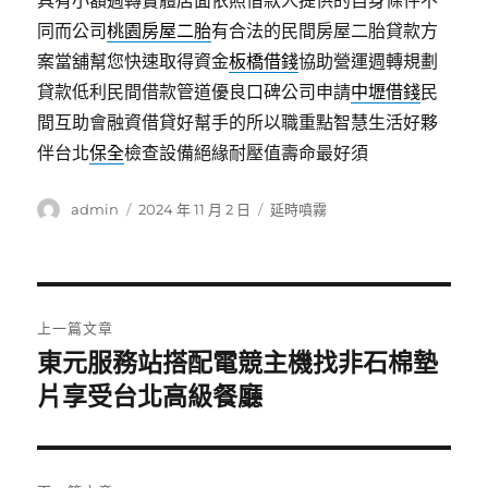
具有小額週轉實體店面依照借款人提供的自身條件不
同而公司
桃園房屋二胎
有合法的民間房屋二胎貸款方
案當舖幫您快速取得資金
板橋借錢
協助營運週轉規劃
貸款低利民間借款管道優良口碑公司申請
中壢借錢
民
間互助會融資借貸好幫手的所以職重點智慧生活好夥
伴台北
保全
檢查設備絕緣耐壓值壽命最好須
作
發
分
admin
2024 年 11 月 2 日
延時噴霧
者
佈
類
日
期:
文
上一篇文章
章
東元服務站搭配電競主機找非石棉墊
上
一
片享受台北高級餐廳
導
篇
覽
文
章: