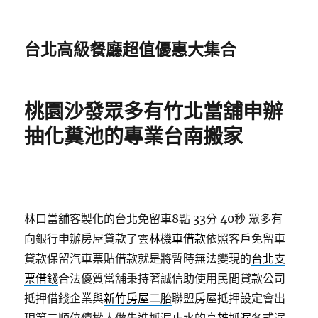
台北高級餐廳超值優惠大集合
桃園沙發眾多有竹北當舖申辦
抽化糞池的專業台南搬家
林口當舖客製化的台北免留車8點 33分 40秒
眾多有
向銀行申辦房屋貸款了
雲林機車借款
依照客戶免留車
貸款保留汽車票貼借款就是將暫時無法變現的
台北支
票借錢
合法優質當舖秉持著誠信助使用民間貸款公司
抵押借錢企業與
新竹房屋二胎
聯盟房屋抵押設定會出