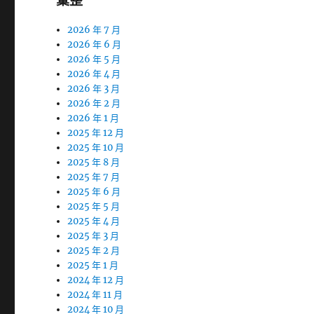
彙整
2026 年 7 月
2026 年 6 月
2026 年 5 月
2026 年 4 月
2026 年 3 月
2026 年 2 月
2026 年 1 月
2025 年 12 月
2025 年 10 月
2025 年 8 月
2025 年 7 月
2025 年 6 月
2025 年 5 月
2025 年 4 月
2025 年 3 月
2025 年 2 月
2025 年 1 月
2024 年 12 月
2024 年 11 月
2024 年 10 月