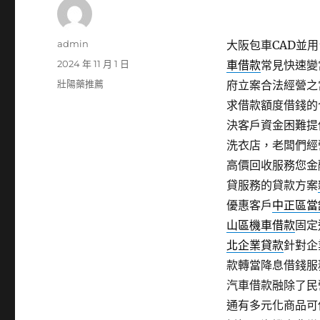
作
admin
大阪包車CAD並用
者
發
2024 年 11 月 1 日
車借款
常見快速變
佈
分
壯陽藥推薦
府立案合法經營之
日
類
求借款額度借錢的
期:
決客戶資金困難提
洗衣店，老闆們經
高價回收服務您金
貸服務的貸款方案
優惠客戶
中正區當
山區機車借款
固定
北企業貸款
針對企
款轉當降息借錢服
汽車借款融除了民
通有多元化商品可