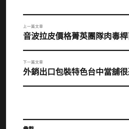
文
上一篇文章
章
音波拉皮價格菁英團隊肉毒桿菌
上
一
導
篇
覽
文
下一篇文章
章:
外銷出口包裝特色台中當舖很
下
一
篇
文
章: