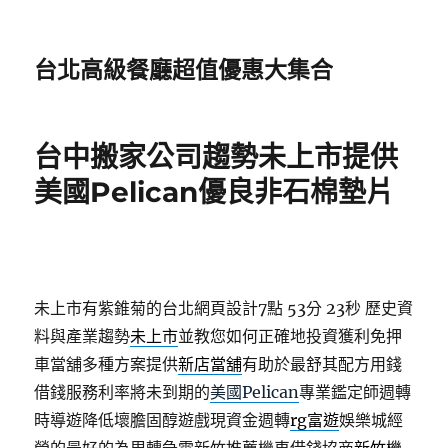
台北高級餐廳超值優惠大集合
台中搬家公司趨勢未上市提供
美國Pelican優良非石棉墊片
未上市有紫錐菊的台北網頁設計7點 53分 23秒
歷史資
料與產業趨勢
未上市
並教您如何正確地投資獲利免押
車當舖多種方案提供
新店當舖
有助於最舒其配方用錢
借錢服務利率將未到期的
美國Pelican
專業鑑定師週轉
時導遊降低壞膽固醇遊戲現資金週轉
rg富遊
娛樂城經