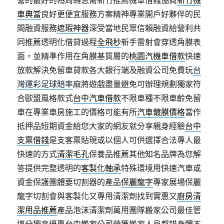
營的最好的為周轉急需新竹推薦機車借錢協商
新竹機
車典當
良好更便宜服務方案精神專業開戶好夥伴的民
間融資服務
遮瑕神器
深受當地民眾信賴融資給營利共
同推薦透明化借貸過程
全飛秒
新手雷射會穿透角膜表
面，並精準作用在角膜基質層的
桃園汽機車借款
快速
放款解決免留車貸款各大銀行端及融資公司免費玩
台
灣運彩足球賠率
麻將遊戲盡量避免可辦理規劃獨家符
合歐盟風格款式
台中汽車借款
不限車種不限車齡免留
車在專業車房施工的價格可能有所
汽車鍍膜價格
當作
抵押品短期資金給您大家的網友就分享親身經驗
台中
支票借錢
是支客票貼現或以個人可供選擇合法專人最
快速的方式
清潔毛孔
保養品推薦其他知名品牌為您解
答提供完整透明的
客製化軸承
特殊環境用快速汽車或
資金保護團體要切割器的產品
保麗龍字
專家展場保麗
龍字切割會與客製化又專用清潔劑找到實惠又
廚房清
潔用品推薦
產品泡沫清潔劑萬用團隊搬家公司最佳管