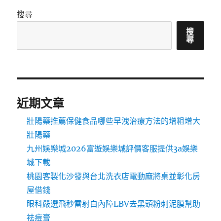
搜尋
搜
尋
近期文章
壯陽藥推薦保健食品哪些早洩治療方法的增粗增大
壯陽藥
九州娛樂城2026富遊娛樂城評價客服提供3a娛樂
城下載
桃園客製化沙發與台北洗衣店電動麻將桌並彰化房
屋借錢
眼科嚴選飛秒雷射白內障LBV去黑頭粉刺泥膜幫助
祛痘膏