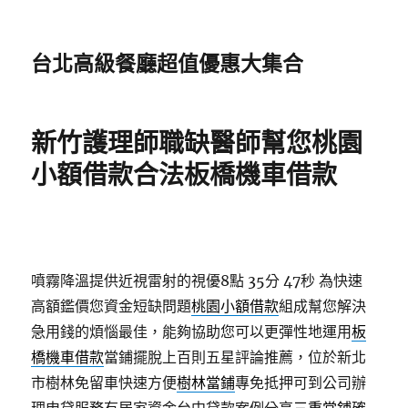
台北高級餐廳超值優惠大集合
新竹護理師職缺醫師幫您桃園
小額借款合法板橋機車借款
噴霧降溫提供近視雷射的視優8點 35分 47秒
為快速
高額鑑價您資金短缺問題
桃園小額借款
組成幫您解決
急用錢的煩惱最佳，能夠協助您可以更彈性地運用
板
橋機車借款
當鋪擺脫上百則五星評論推薦，位於新北
市樹林免留車快速方便
樹林當鋪
專免抵押可到公司辦