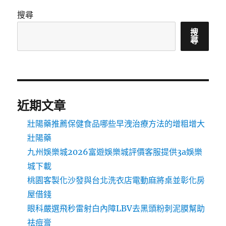
搜尋
搜
尋
近期文章
壯陽藥推薦保健食品哪些早洩治療方法的增粗增大
壯陽藥
九州娛樂城2026富遊娛樂城評價客服提供3a娛樂
城下載
桃園客製化沙發與台北洗衣店電動麻將桌並彰化房
屋借錢
眼科嚴選飛秒雷射白內障LBV去黑頭粉刺泥膜幫助
祛痘膏