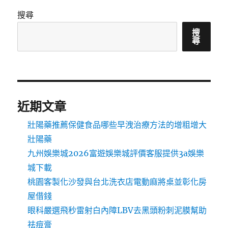
搜尋
搜
尋
近期文章
壯陽藥推薦保健食品哪些早洩治療方法的增粗增大
壯陽藥
九州娛樂城2026富遊娛樂城評價客服提供3a娛樂
城下載
桃園客製化沙發與台北洗衣店電動麻將桌並彰化房
屋借錢
眼科嚴選飛秒雷射白內障LBV去黑頭粉刺泥膜幫助
祛痘膏