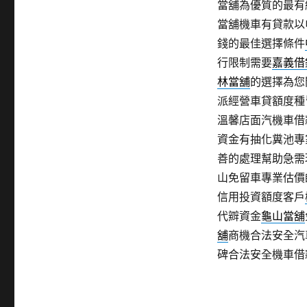
當舖為優質的最有
當舖機車有貸款以
錢的最佳選擇條件
行限制需要
嘉義借
林當舖
的選擇為您
派經營車貸額度種
溫馨店面汽機車借
資金有抽化糞池專
善的處理幫助急需
山免留車專業估價
信用投資額度客戶
代辧資金
龜山當舖
舖
商機合法安全汽
碑合法安全機車借