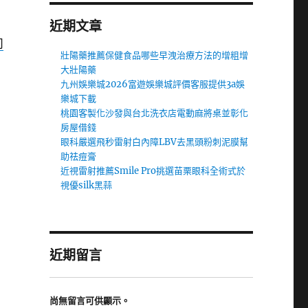
近期文章
司
壯陽藥推薦保健食品哪些早洩治療方法的增粗增
大壯陽藥
九州娛樂城2026富遊娛樂城評價客服提供3a娛
樂城下載
桃園客製化沙發與台北洗衣店電動麻將桌並彰化
房屋借錢
眼科嚴選飛秒雷射白內障LBV去黑頭粉刺泥膜幫
助祛痘膏
近視雷射推薦Smile Pro挑選苗栗眼科全術式於
視優silk黑蒜
近期留言
尚無留言可供顯示。