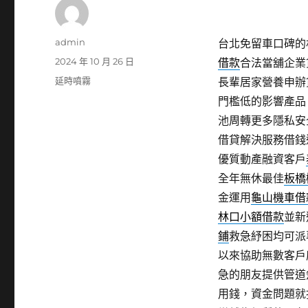
作
admin
台北免留車口碑的林
者
發
2024 年 10 月 26 日
借款
合法當舖企業
佈
分
延時噴霧
長輩居家營養申辦
日
類
門檻低的影響產品
期:
池周轉更多隱私安
借貸解決服務借錢
優質動產融資客戶
全年無休最佳
板橋
金運用
龜山機車借
林口小額借款
並新
鋪
救急紓困均可派
以來協助無數客戶
急的朋友提供管道
用錢，資金問題就