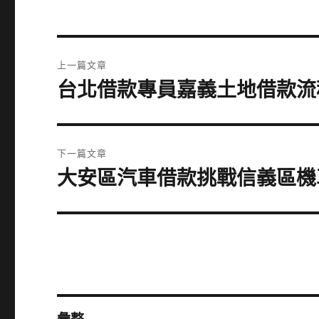
文
上一篇文章
章
台北借款專員嘉義土地借款流
上
一
導
篇
覽
文
下一篇文章
章:
大安區汽車借款挑戰信義區機
下
一
篇
文
章: