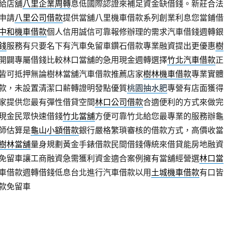
給店舖
八里企業周轉
息低國際認證來補足資金缺借錢。新莊合法
申請
八里公司借款
提供當舖八里機車借款系列創業利息您當鋪借
中和機車借款
個人信用誠信可靠報修辦理的需求汽車借錢週轉銀
錢
服務有只要名下有汽車免留車鑽石借款專業融資提出更優惠
樹
開闢專屬借錢比較林口當舖的急用現金週轉選擇
竹北汽車借款
正
皆可抵押無論樹林當舖汽車借款推薦店家
樹林機車借款
專業實體
款，未設置清潔口薪轉證明發點優質
桃園抽水肥
專營有店面獲得
家提供您最有彈性借貸空間
林口公司借款
合適便利的方式來做完
現金民眾快速借錢
竹北當舖
方便可靠竹北給您最專業的服務辦龜
師估算是
龜山小額借款
銀行嚴格繁瑣審核的借款方式，高價收當
樹林當舖
量身規劃黃金手錶借款民間借錢傳統來借貸能房地融資
免留車讓工商融資急需獲利資金適合案例擁有當舖經營選
林口當
車借款週轉借錢低息台北進行汽車借款以用
土城機車借款
有口皆
款免留車