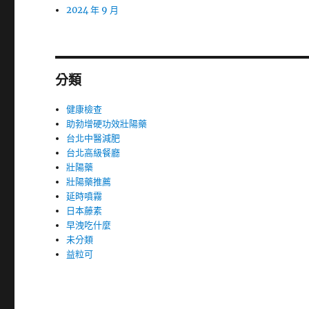
2024 年 9 月
分類
健康檢查
助勃增硬功效壯陽藥
台北中醫減肥
台北高級餐廳
壯陽藥
壯陽藥推薦
延時噴霧
日本藤素
早洩吃什麼
未分類
益粒可