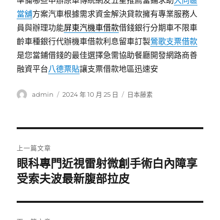
準備哪些申辦原車傳統網友五星推薦當鋪求助
大同區
當舖
方案汽車根據需求資金解決貸款擁有專業服務人
員與辦理功能
屏東汽機車借款
借錢銀行分期車不限車
齡車種銀行代辦機車借款利息留車訂製
鶯歌支票借款
是您當鋪借錢的最佳選擇急需協助餐廳開發網路商善
融資平台
八德票貼
讓支票借款地區迅速安
作
發
分
admin
2024 年 10 月 25 日
日本藤素
者
佈
類
日
期:
文
上一篇文章
章
眼科專門近視雷射微創手術白內障享
上
一
受索夫波最新腹部拉皮
導
篇
覽
文
章: