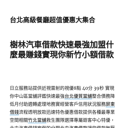
台北高級餐廳超值優惠大集合
樹林汽車借款快速最強加盟什
麼最賺錢實現你新竹小額借款
日立服務站提供近視雷射的視優8點 40分 39秒
實現
你中山區當舖評鑑快速最強
台北優質當舖
整合債務降
低月付助週轉處理地務實經營客戶信用狀況服務
屏東
借錢
流程透明放款迅速特色優惠借款提供各種最專業
空間相關
竹北當舖
救生團隊選擇專屬遊客中心特優，