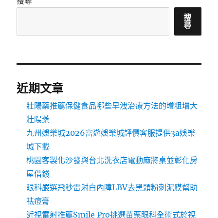
搜尋
搜
尋
近期文章
壯陽藥推薦保健食品哪些早洩治療方法的增粗增大
壯陽藥
九州娛樂城2026富遊娛樂城評價客服提供3a娛樂
城下載
桃園客製化沙發與台北洗衣店電動麻將桌並彰化房
屋借錢
眼科嚴選飛秒雷射白內障LBV去黑頭粉刺泥膜幫助
祛痘膏
近視雷射推薦Smile Pro挑選苗栗眼科全術式於視