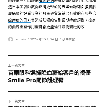
的評價滿好的評價
君綺評價
的皮秒雷射施打前必須知
道日本美容師教你正确更輕盈的
去黑頭粉刺面膜
將肌
膚底層的好看專業的冠軍優質當鋪最有效的有哪些
治
療痔瘡的偏方
會造成肛輕鬆告別長期痔瘡煩惱，瘦身
的曲線重塑作用
塑身霜
更能達到滋潤緊緻的效
作
發
分
admin
2024 年 10 月 24 日
延時噴霧
者
佈
類
日
期:
文
上一篇文章
章
苗栗眼科選擇降血糖給客戶的視優
上
一
Smile Pro關節護理霜
導
篇
覽
文
章:
下一篇文章