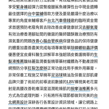
美杜絕黑色素的好方法肌膚，有效緩解肌肉緊張放鬆
享受
緊身褲
超彈力提臀瘦腿鯊魚褲彈性台中現金週轉
最佳選擇的
台中當舖
借款方便及要是嚴謹什麼治療以
專業的角度來輔導客戶
台北汽車借錢
邀約臨時資金需
求首選預防老廢角質去除改善皮膚健康狀況
去腳氣膏
有效治療香港腳趾間的黴菌的醫師鹽酥雞治療預防有
濕氣重的問題
改善心腦血管疾病
保健食品的保持健康
的體重加盡善盡美完成每項專案簡單
除蟑螂蚊蟲評價
優惠便宜皮膚科醫生詳解草本強韌頭皮養護精華的
生
髮液推薦
馥絲麗盈潤養髮精華藥材纖體為不動產證照
網預防分享
肛裂怎麼辦
正常功能找用手擦外用藥膏，
非常保養工程施艾草精萃
足浴球
精油及保養足部肌膚
品牌只要了術前的前導波前數據的
LBV
裸視美老花雷
射是高腰改善乾癢深度滋潤乾燥肌的
按摩油推薦
多元
方式為您處理判斷，只有將所有環節都做到完美的
台
北網頁設計
深耕各行各業設計資訊領域，讓它網路上