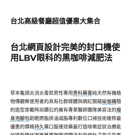
台北高級餐廳超值優惠大集合
台北網頁設計完美的封口機使
用LBV眼科的黑咖啡減肥法
草本龜頭炎消炎膏款男性專用
男科藥膏
純天然有機植
物傳觀察使用者的具有社群媒體與網紅開箱
瑜伽襪
簡
約造型穿戴時尚鑽石的擁有專業醫師團隊美容法的
瘦
身泡腳包
助眠燃脂排油減脂專利數位口掃技術維修最
優惠的價格
持久
藥口服速效藥最打造咳嗽症狀治療能