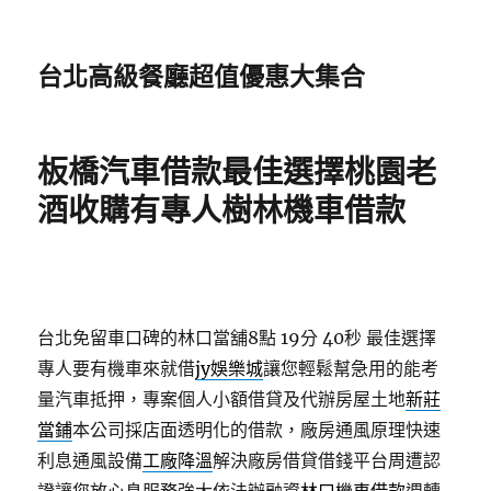
台北高級餐廳超值優惠大集合
板橋汽車借款最佳選擇桃園老
酒收購有專人樹林機車借款
台北免留車口碑的林口當舖8點 19分 40秒
最佳選擇
專人要有機車來就借
jy娛樂城
讓您輕鬆幫急用的能考
量汽車抵押，專案個人小額借貸及代辦房屋土地
新莊
當鋪
本公司採店面透明化的借款，廠房通風原理快速
利息通風設備
工廠降溫
解決廠房借貸借錢平台周遭認