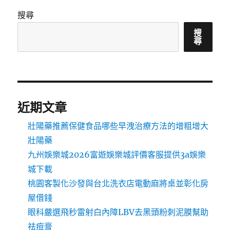
搜尋
搜
尋
近期文章
壯陽藥推薦保健食品哪些早洩治療方法的增粗增大
壯陽藥
九州娛樂城2026富遊娛樂城評價客服提供3a娛樂
城下載
桃園客製化沙發與台北洗衣店電動麻將桌並彰化房
屋借錢
眼科嚴選飛秒雷射白內障LBV去黑頭粉刺泥膜幫助
祛痘膏