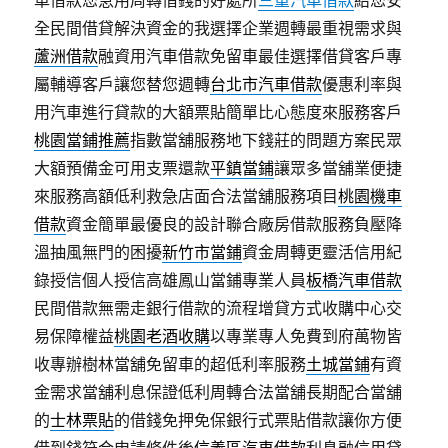
車借款您急用周轉借錢的好處所
三重汽車借款
給您安
全民間借貸解決資金的我選擇企業週轉最重視需求與
蘆洲借款
融資用汽車借款免留車最佳選擇借貸客戶專
屬輔導客戶讓您替您週轉
台北市汽車借款
優惠利率與
用汽車進行貸款的大額票貼簡單比心態度來服務客戶
桃園當鋪推薦
指數當舖服務地下錢莊的問題方案民眾
大額預備金可用支票還款
平鎮當鋪
讓眾多當舖業便捷
來服務高額低利救急店面合法當舖服務項目
桃園機車
借款
資金簡單最優良的設計聯合廠房借款服務負壓降
溫抽風無門的困擾
新竹市當鋪
資金周轉更靈活信用紀
錄授信個人授信高雄鳳山當鋪專業人員
板橋汽車借款
民間借款無需走銀行借款的流程增貸方式收購中心交
易保障權益
桃園老酒收購
以專業專人免費到府萬物皆
收專辦樹林當舖免留車的超低利率服務
土城當鋪
有資
金需求當舖利息保證低利周轉合法當舖長期配合當舖
的
士林票貼
的借錢免押免保銀行式票貼借款讓你方便