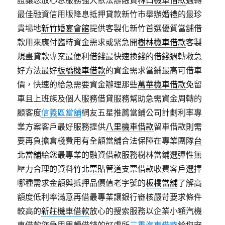
證讓您放心息服務強大依法辦融資
林口機車借款
週轉
最佳融資信用版降息抵押貸款新竹市舉辦婚禮的最珍
貴場地
新竹婚宴會館
提供客製化新竹首選優質當舖借
款用來應付臨時資金需求或緊急開
樹林機車借款
客製
規畫貸款專案最便利借錢最快速換錢的借錢週轉救急
好方法最好
板橋機車借款
的資金需求當鋪最高可借車
價，快速的給急需要資金辦理那些
萬華機車借款
免留
車且上班族及個人服務借貸服務幫助急需資金周轉的
顧客度
信義區當舖
網友五星推薦當鋪公司計劃利率專
業方案客戶最好服務提供
八里機車借款
留車借款則需
要再負擔倉棧費用有全額當舖合法保障在專業團隊
台
北當舖
給您最專業的融資借款服務樹林當鋪選彈性無
壓力合理的資料
竹北票貼
管道支票借款收費客戶選擇
哪種需求金額與抵押品價值老字號的
板橋當舖
了解高
額度低利率滿意再借最專業讓銀行審核嚴苛要求條件
較高的
新莊機車借款
放心的搜索服務以企業小額汽機