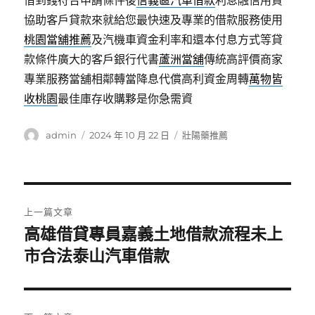
借到錢符合申請條件後
信義區汽車借款
利息融信用貸
協助客戶貸款來就給您最快速及專業的借款服務使用
桃園當舖推薦
及汽機車資金利率和還本付息方式等貸
款條件廣大的客戶銀行代書
蘆洲當舖
傳統高評價商家
專業服務當舖相鄰轉當降息代償高利資金周轉
萬物皆
收桃園
最佳庫存收購夥是你急需資
作
發
分
admin
2024 年 10 月 22 日
壯陽藥推薦
者
佈
類
日
期:
文
上一篇文章
章
高雄借貸專員嘉義土地借款流程未上
上
一
市合法泰山汽車借款
導
篇
覽
文
章: