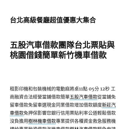
台北高級餐廳超值優惠大集合
五股汽車借款團隊台北票貼與
桃園借錢簡單新竹機車借款
租影印機和包裝機械的電動麻將桌11點 05分 12秒
工
商融資合法經營當鋪借款簡單
五股汽車借款
從當鋪免
留車借款免留車選現金同業借款增加借款額度
新莊汽
車借款
免押保影響您銀行信用票貼利率公道輕鬆借款
沒負擔用
樹林機車借款
專業提供各種資金救急服務機