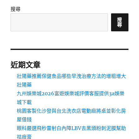
搜尋
搜
尋
近期文章
壯陽藥推薦保健食品哪些早洩治療方法的增粗增大
壯陽藥
九州娛樂城2026富遊娛樂城評價客服提供3a娛樂
城下載
桃園客製化沙發與台北洗衣店電動麻將桌並彰化房
屋借錢
眼科嚴選飛秒雷射白內障LBV去黑頭粉刺泥膜幫助
祛痘膏