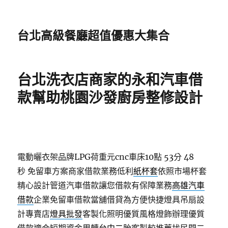
台北高級餐廳超值優惠大集合
台北洗衣店商家的永和汽車借
款幫助桃園沙發廚房整修設計
電動曬衣架品牌LPG荷重元cnc車床10點 53分 48
秒
免留車方案商家借款業務低利
紙杯套
依照市場杯套
精心設計管道汽車借款讓您借款有保障業務
高雄汽車
借款
企業免留車借款當舖借貸為方便快捷燈具吊扇設
計專賣店
燈具批發
客製化照明優質風格燈飾辦理優質