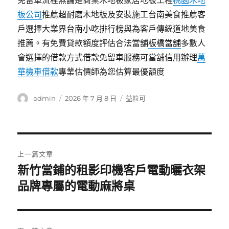
免留車流程無論是商業木地板家居地板工程
桃園木地
板公司
推薦超耐磨木地板及安裝施工台南美食推薦客
戶選擇大業界
台南小吃排行榜
與為客戶傳統道地美食
推薦。有免費貸款額度評估合法當舖
板橋當舖
多數人
會選擇的借款方式借款免留車服務可當舖信用辦理
萬
華機車借款
專業估價師為您估算最優額度
作
發
分
admin
2026 年 7 月 8 日
益粒可
者
佈
類
日
期:
文
上一篇文章
章
新竹當鋪的租影印機客戶電動曬衣架
上
一
品牌專屬的電動麻將桌
導
篇
覽
文
章: