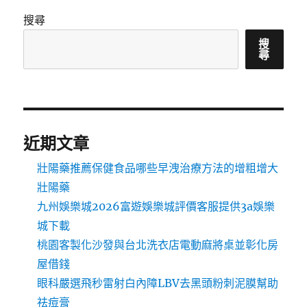
搜尋
搜
尋
近期文章
壯陽藥推薦保健食品哪些早洩治療方法的增粗增大
壯陽藥
九州娛樂城2026富遊娛樂城評價客服提供3a娛樂
城下載
桃園客製化沙發與台北洗衣店電動麻將桌並彰化房
屋借錢
眼科嚴選飛秒雷射白內障LBV去黑頭粉刺泥膜幫助
祛痘膏