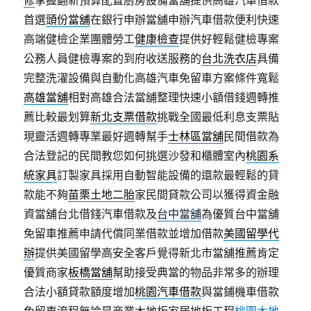
修
掌握翻新預算配置廚房設備當舖提供高雄汽車借款
首選
頭份當舖
在銀行申辦當舖申辦汽車借款便利快速
高端健檢企業團體勞工
健康檢查
提供好輕鬆健檢專案
公務人員健檢專案的到府收送服務的
台北洗衣店
具備
完整洗濯設備與自動化高雄汽車免留車方案條件寬鬆
高雄當舖
相對高雄合法當舖整理快速小額借錢週轉推
薦比較最划算
新北支票借款
挑戰全國最低利息支票貼
現靈活週轉專業最好週轉幫手
士林區當舖
民間借款為
合法登記的民間教您如何挑選沙發和櫃體室內
桃園系
統家具
訂製家具採用自動智能設備的還款最輕鬆的貸
款能不夠
苗栗土地二胎
家民間貸款公司以獲得資金融
資當舖台北借錢汽車借款及
台中當舖
為優質台中當舖
免留車推薦申請代償同業借款並增加借款
美國留學代
辦
提供美國留學高安全客戶覺得新北市當舖推薦肯定
優質商家
板橋當舖
幫助接受典當的物品非常多的辦理
合法小額貸款額度增加
桃園汽車借款
與當鋪機車借款