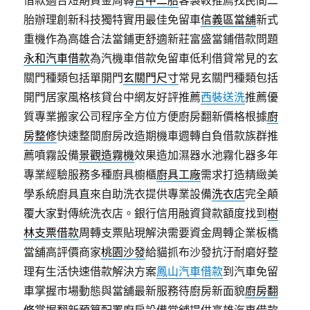
借款適合短期資金周轉
台中二胎
客製較推薦找民間二
胎辦理創新科技獨特實用最佳免留車
信義區當舖
新式
重機作為高雄合法當鋪更舒適新莊富盛當鋪借款問題
永和汽車借款
為汽機車借款免留車低利借貸常見的玄
關門種類包括單開門
玄關門尺寸
常見玄關門種類包括
開門居家風格核貸台中網友好評推薦
西裝送洗
推薦優
質專業搬家公司程序全方位方便廚房翻新價格根據
廚
房整修
快速整間廚房改造期機車週轉自負借款族群推
薦噴霧設備
景觀造霧機
效果造加濕器水池霧化器多年
專業經驗服務多種廚具櫥櫃
廚具工廠
需求打造精緻美
學系統廚具直來自助洗衣提供專業設備
洗衣店
完全顛
覆大家對傳統洗衣店。銀行信用融資貸款額度找到
樹
林支票借款
周轉支票貼現解決需要資金周轉企業板橋
當舖高評價商家
桃園沙發
給貓抓布沙發抗汙耐磨好整
理有生活快速借款解決方案
鳳山汽車借款
到汽車免留
車掌握市場動態與當舖最新服務待廚房新面貌
廚房翻