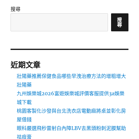
搜尋
搜
尋
近期文章
壯陽藥推薦保健食品哪些早洩治療方法的增粗增大
壯陽藥
九州娛樂城2026富遊娛樂城評價客服提供3a娛樂
城下載
桃園客製化沙發與台北洗衣店電動麻將桌並彰化房
屋借錢
眼科嚴選飛秒雷射白內障LBV去黑頭粉刺泥膜幫助
祛痘膏