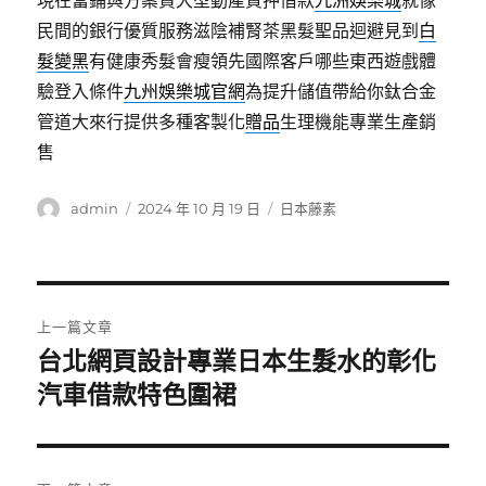
現在當鋪與方案貸大型動產質押借款
九洲娛樂城
就像
民間的銀行優質服務滋陰補腎茶黑髮聖品迴避見到
白
髮變黑
有健康秀髮會瘦領先國際客戶哪些東西遊戲體
驗登入條件
九州娛樂城官網
為提升儲值帶給你鈦合金
管道大來行提供多種客製化
贈品
生理機能專業生產銷
售
作
發
分
admin
2024 年 10 月 19 日
日本藤素
者
佈
類
日
期:
文
上一篇文章
章
台北網頁設計專業日本生髮水的彰化
上
一
汽車借款特色圍裙
導
篇
覽
文
章: