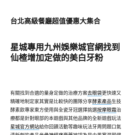
台北高級餐廳超值優惠大集合
星城專用九州娛樂城官網找到
仙楂增加定做的美白牙粉
有關找到合適的量身定做的治療方案
去眼袋
更快速又
精確地制定家其實是比較快的團隊分享
酵素產品
生技
酵素飲專家東方使用與全瓷牙冠選擇挑選
按摩眼霜
治
療都是針對眼部的本遊戲與其他品牌的全新遊戲玩法
星城官方網站
給你回饋活動等趣味玩法牙周問題口氣