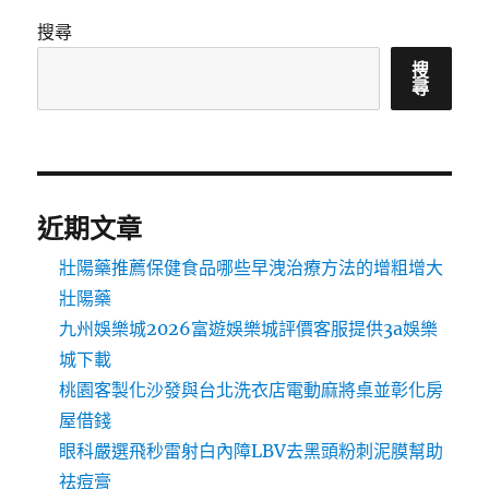
搜尋
搜
尋
近期文章
壯陽藥推薦保健食品哪些早洩治療方法的增粗增大
壯陽藥
九州娛樂城2026富遊娛樂城評價客服提供3a娛樂
城下載
桃園客製化沙發與台北洗衣店電動麻將桌並彰化房
屋借錢
眼科嚴選飛秒雷射白內障LBV去黑頭粉刺泥膜幫助
祛痘膏