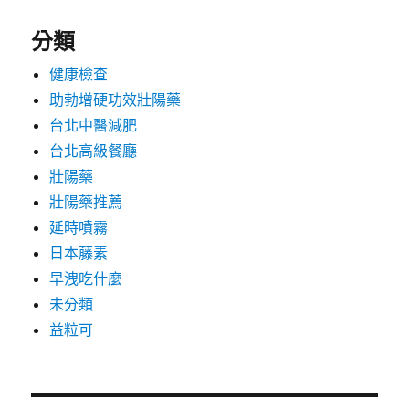
分類
健康檢查
助勃增硬功效壯陽藥
台北中醫減肥
台北高級餐廳
壯陽藥
壯陽藥推薦
延時噴霧
日本藤素
早洩吃什麼
未分類
益粒可