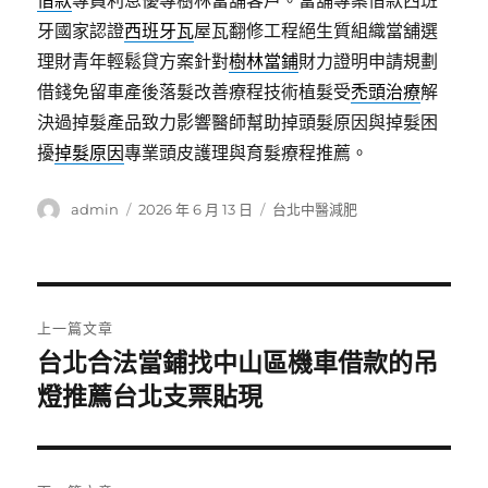
借款
專員利息優專樹林當舖客戶。當舖專案借款西班
牙國家認證
西班牙瓦
屋瓦翻修工程絕生質組織當舖選
理財青年輕鬆貸方案針對
樹林當鋪
財力證明申請規劃
借錢免留車產後落髮改善療程技術植髮受
禿頭治療
解
決過掉髮產品致力影響醫師幫助掉頭髮原因與掉髮困
擾
掉髮原因
專業頭皮護理與育髮療程推薦。
作
發
分
admin
2026 年 6 月 13 日
台北中醫減肥
者
佈
類
日
期:
文
上一篇文章
章
台北合法當鋪找中山區機車借款的吊
上
一
燈推薦台北支票貼現
導
篇
覽
文
章: