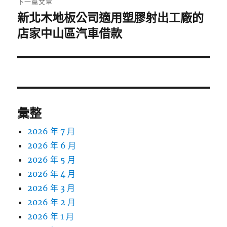
下一篇文章
新北木地板公司適用塑膠射出工廠的
下
一
店家中山區汽車借款
篇
文
章:
彙整
2026 年 7 月
2026 年 6 月
2026 年 5 月
2026 年 4 月
2026 年 3 月
2026 年 2 月
2026 年 1 月