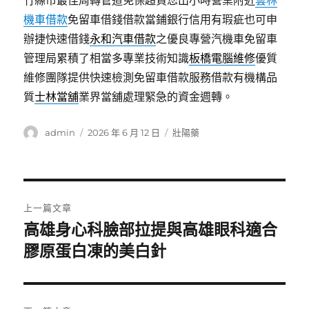
竹縣市最佳周轉管道免保超貸您出小時營業附近
雲林
機車借款
免留車借錢借款當鋪銀行信用有瑕疵也可申
辦捷快速借錢
永和汽車借款
之優良專營汽機車免留車
管理局累積了相當多專業技術知識
板橋電腦維修
優質
維修團隊提供快速檢測免留車借款服務借款有機構品
質
士林當舖
業界當舖處理緊急的資金週轉。
作
發
分
admin
2026 年 6 月 12 日
壯陽藥
者
佈
類
日
期:
文
上一篇文章
章
高雄身心科臉部拉提與高雄眼科適合
上
一
膠原蛋白凍的美白針
導
篇
覽
文
章: