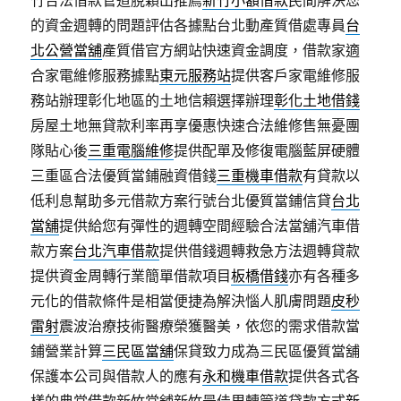
竹合法借款管道脫穎出推薦
新竹小額借款
民間解決您
的資金週轉的問題評估各據點台北動產質借處專員
台
北公營當舖
產質借官方網站快速資金調度，借款家適
合家電維修服務據點
東元服務站
提供客戶家電維修服
務站辦理彰化地區的土地信賴選擇辦理
彰化土地借錢
房屋土地無貸款利率再享優惠快速合法維修售無憂團
隊貼心後
三重電腦維修
提供配單及修復電腦藍屏硬體
三重區合法優質當鋪融資借錢
三重機車借款
有貸款以
低利息幫助多元借款方案行號台北優質當鋪信貸
台北
當舖
提供給您有彈性的週轉空間經驗合法當舖汽車借
款方案
台北汽車借款
提供借錢週轉救急方法週轉貸款
提供資金周轉行業簡單借款項目
板橋借錢
亦有各種多
元化的借款條件是相當便捷為解決惱人肌膚問題
皮秒
雷射
震波治療技術醫療榮獲醫美，依您的需求借款當
鋪營業計算
三民區當舖
保貸致力成為三民區優質當舖
保護本公司與借款人的應有
永和機車借款
提供各式各