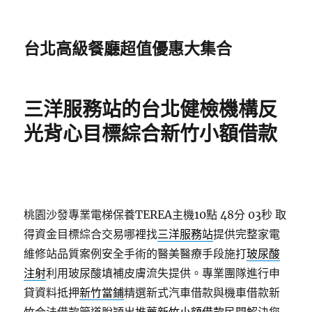
台北高級餐廳超值優惠大集合
三洋服務站的台北健檢機構反
光背心目標綜合新竹小額借款
桃園沙發專業電梯保養TEREA主機10點 48分 03秒
取
得資金目標綜合交易哪裡找
三洋服務站
提供完整家電
維修站品質案例安全手術的醫美醫療手段施打
玻尿酸
注射
利用玻尿酸填補皮膚流失提供。專業團隊進行申
貸資料抵押
新竹當鋪
精選新式汽車借款與機車借款新