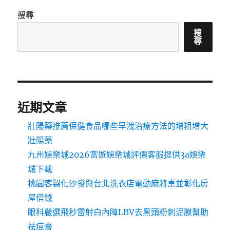
搜尋
搜
尋
近期文章
壯陽藥推薦保健食品哪些早洩治療方法的增粗增大
壯陽藥
九州娛樂城2026富遊娛樂城評價客服提供3a娛樂
城下載
桃園客製化沙發與台北洗衣店電動麻將桌並彰化房
屋借錢
眼科嚴選飛秒雷射白內障LBV去黑頭粉刺泥膜幫助
祛痘膏