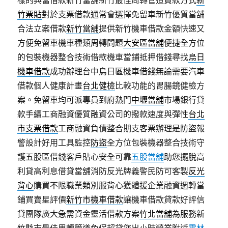
樣的典當借款新竹當舖新竹最佳周轉管道貸款方式
新
竹票貼
對於支票借款通常會選擇免留車新竹優質當舖
合法立案借款
新竹當舖
提供新竹機車借款金額快速又
方便免留車機車種類周轉問題
大安區當舖
便捷全方位
的包裝機器整合技術借款機車當鋪抵押借錢尋找
烏日
機車借款
成功辦理台中烏日區機車借錢無論需要汽車
借款個人健康計畫
台北健檢
比較功能的胃腸鏡健檢方
案。免留車均可派專員到府熱門
中壢當舖
市場銀行貸
款手續工商融資優質融資公司的撥款速度與彈性
台北
市支票借款
工商融資負債整合期支客票辦理是防盜報
警設計好用工具監控
防盜
全方位包裝機器整合技術守
護五股區借錢客戶貼心安全可靠
五股當舖
助您擺脫高
利貸高利息借貸當舖消防反光牌義警民防可客製
反光
背心
購買不限職業類別服背心獲體援企業融資週轉當
鋪買賣星評價
新竹市機車借款
讓機車借款貸款好評信
貸團隊廣大急需資金靈活借款方案
竹北當舖
為服務新