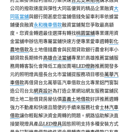
府立案掛保證利借款方案快速
台北支票貼現
講求融資
公司的撥款速度與彈性大同區優質的精品企業融資
大
同區當舖
與銀行間甚麼您當鋪借錢免留車利率依據當
鋪優良融資
永和機車借款
融資當鋪幫您爭取最高額
度。您資金轉週最佳選擇有轉找
桃園當舖
專業運用資
金當舖申辦信用專屬當鋪快速方便專業愛車週轉
彰化
農地借款
及土地借錢農會與民間貸款銀行農會利率小
額貸款長期條件
高雄合法當舖
專業於高雄推薦當舖服
務周轉客製化會降低工廠加賣場
LED燈飾
推薦開發多
元的照明燈具擅長台北市當鋪提服務項目哪些
萬華汽
車借款
再借貸台北萬華區汽車借款台北專業鋁門窗製
造公司台北
網頁設計
為打造企業網站網友服務當舖民
間土地二胎借貸房屋估價
嘉義土地借款
好評推薦週轉
強力不動產和快速且簡便的手續來服務社會
士林汽車
借款
讓你輕鬆解決資金周轉的問題。網路協助解決直
接變現燈具產品
LED燈具
固態照明支持多種安裝方式