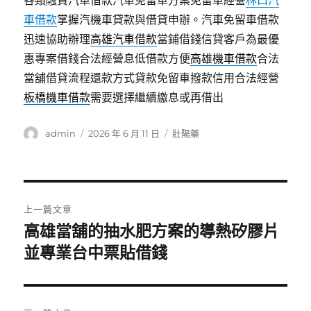
各類融資汽車借款汽車免留車方案免留車經營
林口汽
車借款
掌握汽機車貸款與借貸申辦。汽車免留車借款
迅速協助辦理
高雄汽車借款
當鋪借錢信貸客戶為最優
惠專案借錢合法經營息低借款方便
高雄機車借款
合法
當舖借貸流程還款方式貸款免留車撥款信用合法經營
板橋機車借款
需要選擇繼續繳息或再借出
作
發
分
admin
2026 年 6 月 11 日
壯陽藥
者
佈
類
日
期:
文
上一篇文章
章
高雄當舖的抽水肥方案的導熱矽膠片
上
一
並專業台中票貼借錢
導
篇
覽
文
章: