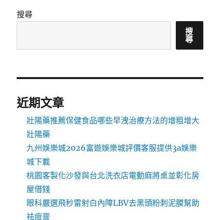
搜尋
搜
尋
近期文章
壯陽藥推薦保健食品哪些早洩治療方法的增粗增大
壯陽藥
九州娛樂城2026富遊娛樂城評價客服提供3a娛樂
城下載
桃園客製化沙發與台北洗衣店電動麻將桌並彰化房
屋借錢
眼科嚴選飛秒雷射白內障LBV去黑頭粉刺泥膜幫助
祛痘膏