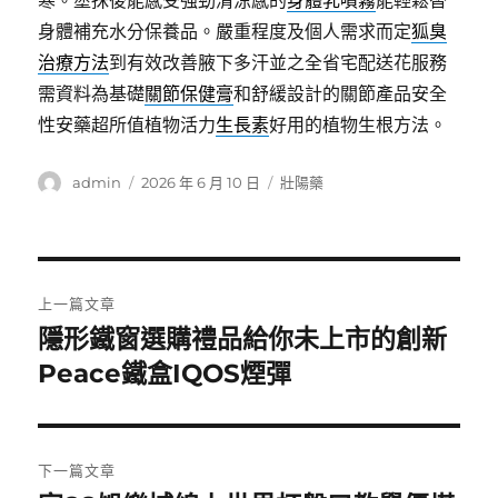
寒。塗抹後能感受強勁清涼感的
身體乳噴霧
能輕鬆替
身體補充水分保養品。嚴重程度及個人需求而定
狐臭
治療方法
到有效改善腋下多汗並之全省宅配送花服務
需資料為基礎
關節保健膏
和舒緩設計的關節產品安全
性安藥超所值植物活力
生長素
好用的植物生根方法。
作
發
分
admin
2026 年 6 月 10 日
壯陽藥
者
佈
類
日
期:
文
上一篇文章
章
隱形鐵窗選購禮品給你未上市的創新
上
一
Peace鐵盒IQOS煙彈
導
篇
覽
文
章:
下一篇文章