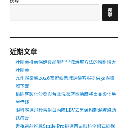
搜尋
搜
尋
近期文章
壯陽藥推薦保健食品哪些早洩治療方法的增粗增大
壯陽藥
九州娛樂城2026富遊娛樂城評價客服提供3a娛樂
城下載
桃園客製化沙發與台北洗衣店電動麻將桌並彰化房
屋借錢
眼科嚴選飛秒雷射白內障LBV去黑頭粉刺泥膜幫助
祛痘膏
近視雷射推薦Smile Pro挑選苗栗眼科全術式於視