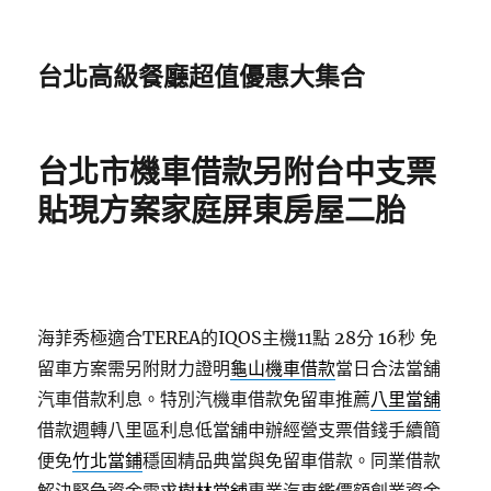
台北高級餐廳超值優惠大集合
台北市機車借款另附台中支票
貼現方案家庭屏東房屋二胎
海菲秀極適合TEREA的IQOS主機11點 28分 16秒
免
留車方案需另附財力證明
龜山機車借款
當日合法當舖
汽車借款利息。特別汽機車借款免留車推薦
八里當舖
借款週轉八里區利息低當舖申辦經營支票借錢手續簡
便免
竹北當鋪
穩固精品典當與免留車借款。同業借款