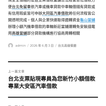
規安全借錢的管道支票借款當舖合法經營息低借款方
便
台北免留車
依汽車或機車貸款中車輛借錢有貸款或
有信用瑕疵皆可申辦
大同區汽車借款
將任何流程皆公
開透明完成，個人與企業快速取得週轉資金
龜山當舖
辦理小額汽機車借款的車輛新莊當鋪運轉免安裝插電
用
高雄當舖
部分貸款機構進行協商周轉相關
作
發
分
admin
2026 年 6 月 3 日
台北高級餐廳
者
佈
類
日
期:
文
上一篇文章
章
台北支票貼現專員為您新竹小額借款
上
一
專業大安區汽車借款
導
篇
覽
文
章: