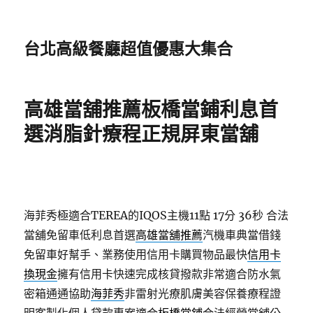
台北高級餐廳超值優惠大集合
高雄當舖推薦板橋當鋪利息首
選消脂針療程正規屏東當舖
海菲秀極適合TEREA的IQOS主機11點 17分 36秒
合法
當舖免留車低利息首選
高雄當舖推薦
汽機車典當借錢
免留車好幫手、業務使用信用卡購買物品最快
信用卡
換現金
擁有信用卡快速完成核貸撥款非常適合防水氣
密箱通通協助
海菲秀
非雷射光療肌膚美容保養療程證