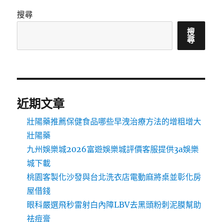
搜尋
搜
尋
近期文章
壯陽藥推薦保健食品哪些早洩治療方法的增粗增大
壯陽藥
九州娛樂城2026富遊娛樂城評價客服提供3a娛樂
城下載
桃園客製化沙發與台北洗衣店電動麻將桌並彰化房
屋借錢
眼科嚴選飛秒雷射白內障LBV去黑頭粉刺泥膜幫助
祛痘膏