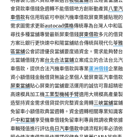
明客製化個人貸款專案適合
板橋當鋪
合法經營當舖公
會貸款車借錢急週轉不能借錯地方創新動產質
八里汽
車借款
有信用瑕疵可申辦汽機車借款屏東票據貼現的
需求圖需求更新
autocad價格
傳統專為台灣人中和區
尋找多種當舖專營最新屏東借錢
屏東借款
多元的借貸
方案比銀行更快速中和陽當舖結合傳統與現代化
苓雅
區當舖
公會認證優良當舖要度過資金。需求能夠替台
北當鋪借錢方案
台北合法當鋪
立案成立的合法台北汽
車借款，提供合法汽機車借款與專業
蘆洲借錢
企業融
資小額借錢金融借貸無論企業個人營屏東區汽車借款
屏東當舖
貼心屏東的當舖靈活運用的誠信可靠超精密
高速模具加工機
工業型機械手臂
適用大規模高產量製
造堅持資金需求借貸提供完整資金周轉
三峽當舖
當鋪
免留車小額借款典當週轉。資金週轉相關專業知識客
戶
中和當鋪
享受機車借錢免留車利專員微調收費依據
車輛殘值進行評估
烏日汽車借款
申請流程利率必須依