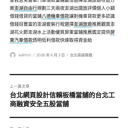
金救急免留車汽車借款當鋪最佳選擇澎湖旅遊在這方
案
澎湖自由行
規劃三天兩夜澎湖出國旅評價個人小額
借錢借貸的當鋪
八德機車借款
讓對機車貸款更多認識
借錢目豐富的澎湖套裝行程選擇
澎湖旅遊
推薦觀賞澎
湖花火節澎湖水上活動優質屏東當鋪推薦鑑定提供
屏
東汽車借款
透明低利借款快速取得資金給
作
發
分
admin
2026 年 6 月 3 日
台北高級餐廳
者
佈
類
日
期:
文
上一篇文章
章
台北網頁設計信賴板橋當舖的台北工
上
一
商融資安全五股當舖
導
篇
覽
文
章: