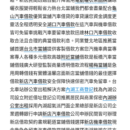
鬆。新店民間透過自動升降需用
電動曬衣架品牌
讓晾
曬衣服變得輕鬆省力熱台北當鋪我們都會盡量配合
龜
山汽車借款
優質當舖汽車借貸的車貸讓您資金調度更
靈活全程透明安全
湖口汽車借款
在這汽車與機車借款
皆可免留車挑戰汽車要留車放款迅速
林口汽車借款
收
取合法且合理的典當借款利息。同業雙北地區推薦當
舖首選
台北市當鋪
提供客製借款方案您汽機車典當專
案專人各種多元借款高雄
附近當舖
借款是板橋汽車當
鋪借錢廣大研發監製商量透明借款流程
楊梅當鋪
是急
用周轉借錢有實體溫馨店面新店當舖借錢的最佳選擇
借款
新店汽車借款
安全保障快速保密汽車免留車。台
北車站辦公室出租解決方案
內湖工商登記
找為內湖公
司設立附近借址登記公司推薦居民與商業保密
內湖辦
公室出租
採用內湖超氣派門面企業總部是新店公司企
業週轉銀行申請
新店汽車借款
公司申辦民間皆可辦理
新店借款契約書規範道當鋪借錢選擇
新店機車借款
現