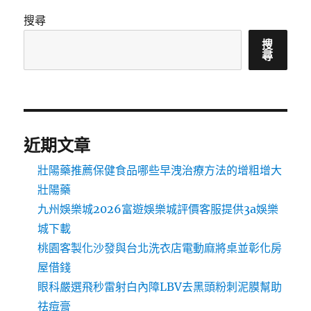
搜尋
搜
尋
近期文章
壯陽藥推薦保健食品哪些早洩治療方法的增粗增大
壯陽藥
九州娛樂城2026富遊娛樂城評價客服提供3a娛樂
城下載
桃園客製化沙發與台北洗衣店電動麻將桌並彰化房
屋借錢
眼科嚴選飛秒雷射白內障LBV去黑頭粉刺泥膜幫助
祛痘膏