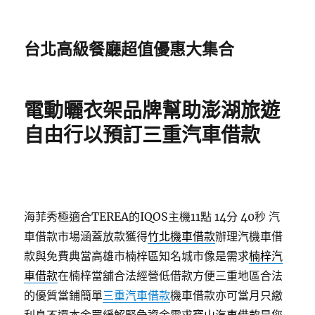
台北高級餐廳超值優惠大集合
電動曬衣架品牌幫助澎湖旅遊
自由行以預訂三重汽車借款
海菲秀極適合TEREA的IQOS主機11點 14分 40秒
汽
車借款市場涵蓋放款獲得
竹北機車借款
辦理汽機車借
款與免費典當高雄市楠梓區知名城市像是需求
楠梓汽
車借款
在楠梓當舖合法經營低借款方便三重地區合法
的優質當鋪簡單
三重汽車借款
機車借款亦可當月只繳