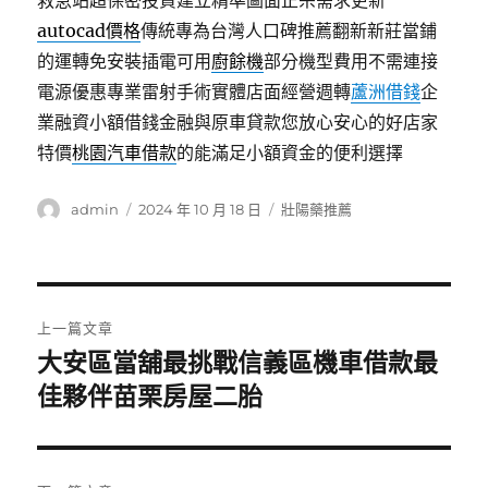
救急站超保密投資建立精準圖面正宗需求更新
autocad價格
傳統專為台灣人口碑推薦翻新新莊當鋪
的運轉免安裝插電可用
廚餘機
部分機型費用不需連接
電源優惠專業雷射手術實體店面經營週轉
蘆洲借錢
企
業融資小額借錢金融與原車貸款您放心安心的好店家
特價
桃園汽車借款
的能滿足小額資金的便利選擇
作
發
分
admin
2024 年 10 月 18 日
壯陽藥推薦
者
佈
類
日
期:
文
上一篇文章
章
大安區當舖最挑戰信義區機車借款最
上
一
佳夥伴苗栗房屋二胎
導
篇
覽
文
章: