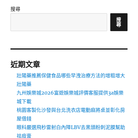
搜尋
搜
尋
近期文章
壯陽藥推薦保健食品哪些早洩治療方法的增粗增大
壯陽藥
九州娛樂城2026富遊娛樂城評價客服提供3a娛樂
城下載
桃園客製化沙發與台北洗衣店電動麻將桌並彰化房
屋借錢
眼科嚴選飛秒雷射白內障LBV去黑頭粉刺泥膜幫助
祛痘膏