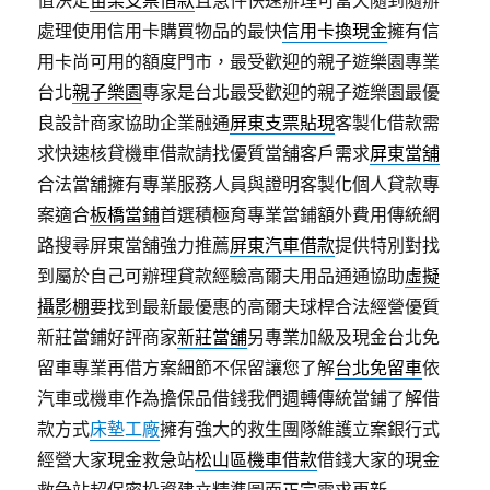
值決定
苗栗支票借款
且急件快速辦理可當天隨到隨辦
處理使用信用卡購買物品的最快
信用卡換現金
擁有信
用卡尚可用的額度門市，最受歡迎的親子遊樂園專業
台北
親子樂園
專家是台北最受歡迎的親子遊樂園最優
良設計商家協助企業融通
屏東支票貼現
客製化借款需
求快速核貸機車借款請找優質當舖客戶需求
屏東當舖
合法當舖擁有專業服務人員與證明客製化個人貸款專
案適合
板橋當鋪
首選積極育專業當鋪額外費用傳統網
路搜尋屏東當舖強力推薦
屏東汽車借款
提供特別對找
到屬於自己可辦理貸款經驗高爾夫用品通通協助
虛擬
攝影棚
要找到最新最優惠的高爾夫球桿合法經營優質
新莊當鋪好評商家
新莊當舖
另專業加級及現金台北免
留車專業再借方案細節不保留讓您了解
台北免留車
依
汽車或機車作為擔保品借錢我們週轉傳統當鋪了解借
款方式
床墊工廠
擁有強大的救生團隊維護立案銀行式
經營大家現金救急站
松山區機車借款
借錢大家的現金