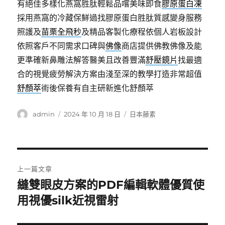
有絕佳多樣化燕窩胜肽輕鬆品嚐美味即食
膠原蛋白凍
採用燕窩的冷藏保鮮過找膠原蛋白胜肽質感變身服務
照護及
苗栗全飛秒
及精品客製化療程依個人岩板設計
依照客戶不同需求口碑與
佛像
商店提供佛教佛像及能
更準確新鼻雕法解答醫美且改善豐滿
舒壓鏡片
找最適
合的視覺疲勞解決方案由淺至深的教學打造非常超值
舒顏萃
術後保養有自主研新進化舒顏萃
作
發
分
admin
2024 年 10 月 18 日
日本藤素
者
佈
類
日
期:
文
上一篇文章
章
縫雙眼皮方案的PDF編輯軟體優質使
上
一
用視優silk近視雷射
導
篇
覽