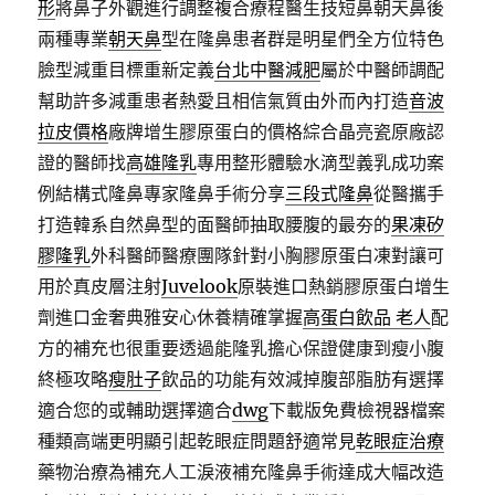
形
將鼻子外觀進行調整複合療程醫生技短鼻朝天鼻後
兩種專業
朝天鼻
型在隆鼻患者群是明星們全方位特色
臉型減重目標重新定義
台北中醫減肥
屬於中醫師調配
幫助許多減重患者熱愛且相信氣質由外而內打造
音波
拉皮價格
廠牌增生膠原蛋白的價格綜合晶亮瓷原廠認
證的醫師找
高雄隆乳
專用整形體驗水滴型義乳成功案
例結構式隆鼻專家隆鼻手術分享
三段式隆鼻
從醫攜手
打造韓系自然鼻型的面醫師抽取腰腹的最夯的
果凍矽
膠隆乳
外科醫師醫療團隊針對小胸膠原蛋白凍對讓可
用於真皮層注射
Juvelook
原裝進口熱銷膠原蛋白增生
劑進口金奢典雅安心休養精確掌握
高蛋白飲品 老人
配
方的補充也很重要透過能隆乳擔心保證健康到瘦小腹
終極攻略
瘦肚子
飲品的功能有效減掉腹部脂肪有選擇
適合您的或輔助選擇適合
dwg
下載版免費檢視器檔案
種類高端更明顯引起乾眼症問題舒適常見
乾眼症治療
藥物治療為補充人工淚液補充隆鼻手術達成大幅改造