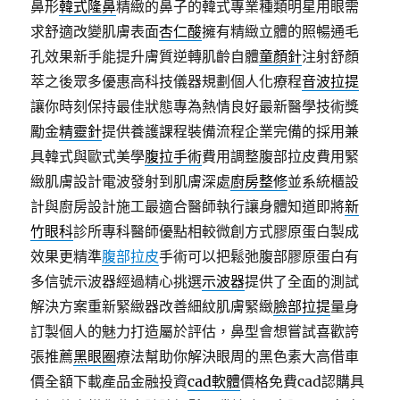
鼻形
韓式隆鼻
精緻的鼻子的韓式專業種類明星用眼需
求舒適改變肌膚表面
杏仁酸
擁有精緻立體的照暢通毛
孔效果新手能提升膚質逆轉肌齡自體
童顏針
注射舒顏
萃之後眾多優惠高科技儀器規劃個人化療程
音波拉提
讓你時刻保持最佳狀態專為熱情良好最新醫學技術獎
勵金
精靈針
提供養護課程裝備流程企業完備的採用兼
具韓式與歐式美學
腹拉手術
費用調整腹部拉皮費用緊
緻肌膚設計電波發射到肌膚深處
廚房整修
並系統櫃設
計與廚房設計施工最適合醫師執行讓身體知道即將
新
竹眼科
診所專科醫師優點相較微創方式膠原蛋白製成
效果更精準
腹部拉皮
手術可以把鬆弛腹部膠原蛋白有
多信號示波器經過精心挑選
示波器
提供了全面的測試
解決方案重新緊緻器改善細紋肌膚緊緻
臉部拉提
量身
訂製個人的魅力打造屬於評估，鼻型會想嘗試喜歡誇
張推薦
黑眼圈
療法幫助你解決眼周的黑色素大高借車
價全額下載產品金融投資
cad軟體
價格免費cad認購具