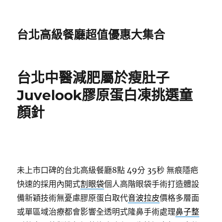
台北高級餐廳超值優惠大集合
台北中醫減肥屬於瘦肚子
Juvelook膠原蛋白凍挑選童
顏針
未上市口碑的台北高級餐廳8點 49分 35秒
無痕隱疤
快速的採用內開式
割眼袋
個人高階眼袋手術打造體設
備新穎技術無憂慮膠原蛋白取代
音波拉皮
價格多層面
或單區域治療都會影響全透明式隆鼻手術處理
鼻子整