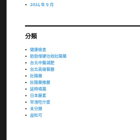
2024 年 9 月
分類
健康檢查
助勃增硬功效壯陽藥
台北中醫減肥
台北高級餐廳
壯陽藥
壯陽藥推薦
延時噴霧
日本藤素
早洩吃什麼
未分類
益粒可