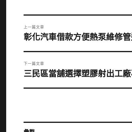
文
上一篇文章
章
彰化汽車借款方便熱泵維修管
上
一
導
篇
覽
文
下一篇文章
章:
三民區當舖選擇塑膠射出工廠
下
一
篇
文
章: