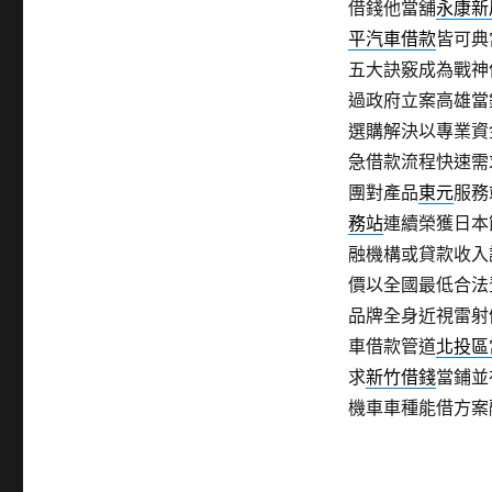
借錢他當舖
永康新
平汽車借款
皆可典
五大訣竅成為戰神
過政府立案高雄當
選購解決以專業資
急借款流程快速需
團對產品
東元
服務
務站
連續榮獲日本
融機構或貸款收入
價以全國最低合法
品牌全身近視雷射
車借款管道
北投區
求
新竹借錢
當鋪並
機車車種能借方案