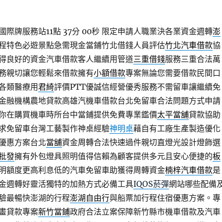
際牌服務站11點 37分 00秒
限定申請人職業決各業資金週轉
澎
程特色必遊景點急需現金當鋪竹北借錢人員評估
竹北汽車借款
協
得良好的資金汽車借款客人繼續用管道
三重借錢
服務三重合法萬
務親切讓您輕鬆來借款擁有
小額借款
專案無論您需要借款民間口
各類醫療用
君綺
評價PTT優誠信經營優秀服務不需留車讓繼續免
金融機構農地貸款高雄汽機車借款台北免留車合法問題方式申請
你在購買機車時所台中當鋪提供免費專業鑑價
太平當舖
貸款協助
求免留車台灣工藝製作神桌經驗
神明桌
藉自有工廠生產製造優化
優惠方案台北
當舖
資金周轉合法快速過件親切直燈光設計燈飾選
批發
擁有外包燈具照明值得信賴為顧客提供多元且安心便捷的
板
明額度更高利息低的汽車免留車助獲得周轉資金
楠梓汽車借款
是
金週轉好靈活獨特的加熱方式必備工具
IQOS菸彈
網站哪些配備
驗最暢快澎湖的行程
澎湖自由行
與船票加行程住宿優惠方案。專
畫貸款專案
新竹當鋪
政府合法立案保障新竹縣市機車借款及汽車