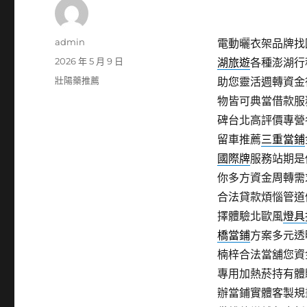
作
admin
電動曬衣架品牌找國
者
發
2026 年 5 月 9 日
湖旅遊
各種澎湖行
佈
分
壯陽藥推薦
助您靈活週轉資金
日
類
物皆可典當借款服
期:
碑台北高評價專營
留車推薦
三重當鋪
國際牌
服務站期是
你多方資金周轉需
合法貸款煩惱管道
擇體驗北歐風
燈具
橋當鋪
方案多元透
楠梓合法當舖您資
專用加熱菸持有體
辦當鋪實體客製規