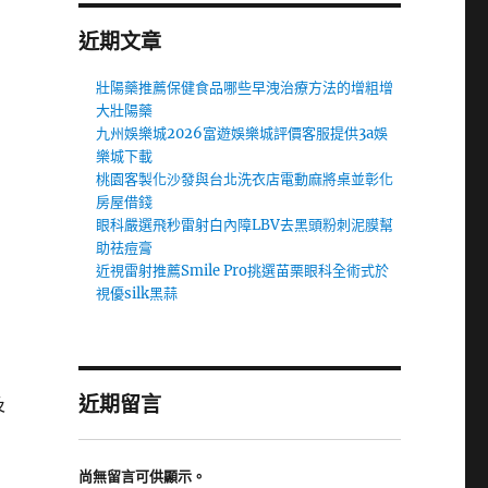
近期文章
壯陽藥推薦保健食品哪些早洩治療方法的增粗增
大壯陽藥
九州娛樂城2026富遊娛樂城評價客服提供3a娛
樂城下載
桃園客製化沙發與台北洗衣店電動麻將桌並彰化
房屋借錢
眼科嚴選飛秒雷射白內障LBV去黑頭粉刺泥膜幫
助祛痘膏
近視雷射推薦Smile Pro挑選苗栗眼科全術式於
視優silk黑蒜
近期留言
及
尚無留言可供顯示。