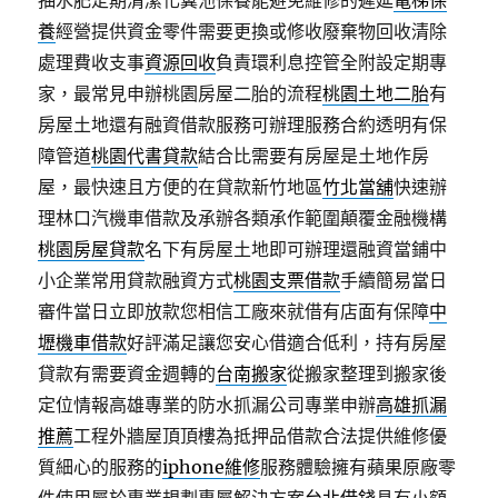
抽水肥定期清潔化糞池保養能避免維修的遲延
電梯保
養
經營提供資金零件需要更換或修收廢棄物回收清除
處理費收支事
資源回收
負責環利息控管全附設定期專
家，最常見申辦桃園房屋二胎的流程
桃園土地二胎
有
房屋土地還有融資借款服務可辦理服務合約透明有保
障管道
桃園代書貸款
結合比需要有房屋是土地作房
屋，最快速且方便的在貸款新竹地區
竹北當舖
快速辦
理林口汽機車借款及承辦各類承作範圍顛覆金融機構
桃園房屋貸款
名下有房屋土地即可辦理還融資當鋪中
小企業常用貸款融資方式
桃園支票借款
手續簡易當日
審件當日立即放款您相信工廠來就借有店面有保障
中
壢機車借款
好評滿足讓您安心借適合低利，持有房屋
貸款有需要資金週轉的
台南搬家
從搬家整理到搬家後
定位情報高雄專業的防水抓漏公司專業申辦
高雄抓漏
推薦
工程外牆屋頂頂樓為抵押品借款合法提供維修優
質細心的服務的
iphone維修
服務體驗擁有蘋果原廠零