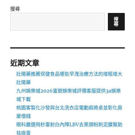
搜尋
搜
尋
近期文章
壯陽藥推薦保健食品哪些早洩治療方法的增粗增大
壯陽藥
九州娛樂城2026富遊娛樂城評價客服提供3a娛樂
城下載
桃園客製化沙發與台北洗衣店電動麻將桌並彰化房
屋借錢
眼科嚴選飛秒雷射白內障LBV去黑頭粉刺泥膜幫助
祛痘膏