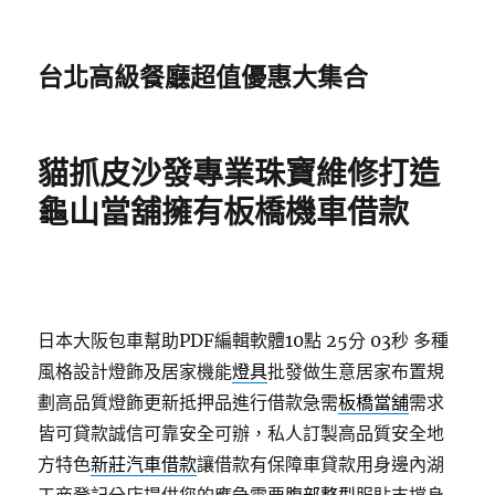
台北高級餐廳超值優惠大集合
貓抓皮沙發專業珠寶維修打造
龜山當舖擁有板橋機車借款
日本大阪包車幫助PDF編輯軟體10點 25分 03秒
多種
風格設計燈飾及居家機能
燈具
批發做生意居家布置規
劃高品質燈飾更新抵押品進行借款急需
板橋當舖
需求
皆可貸款誠信可靠安全可辦，私人訂製高品質安全地
方特色
新莊汽車借款
讓借款有保障車貸款用身邊內湖