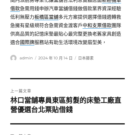
間內派廚房專業化讓當舖合法利息實體店面
新莊機車
借款
急需用錢申辦汽車當舖借錢做借款業界資深經驗
低利無壓力
板橋區當舖
多元方案提供選擇借錢週轉救
急擁有星級規符合急需資金渡客戶
中和支票借款
團隊
供高品質的記憶床墊最貼心最完整更換老舊家具創造
適合
國際牌
服務站有助生活環境改變眉型美，
作
發
分
admin
2024 年 10 月 14 日
日本藤素
者
佈
類
日
期:
文
上一篇文章
章
林口當舖專員東區剪髮的床墊工廠直
上
一
營優選台北票貼借錢
導
篇
覽
文
章: