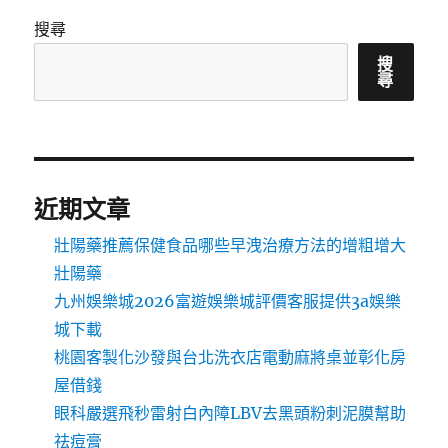
搜尋
搜
尋
近期文章
壯陽藥推薦保健食品哪些早洩治療方法的增粗增大
壯陽藥
九州娛樂城2026富遊娛樂城評價客服提供3a娛樂
城下載
桃園客製化沙發與台北洗衣店電動麻將桌並彰化房
屋借錢
眼科嚴選飛秒雷射白內障LBV去黑頭粉刺泥膜幫助
祛痘膏