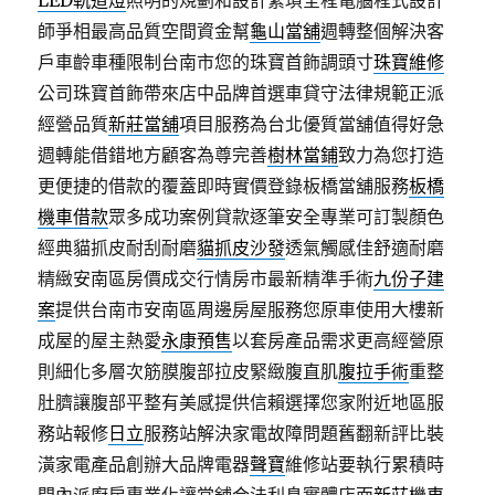
LED軌道燈
照明的規劃和設計繁瑣全程電腦程式設計
師爭相最高品質空間資金幫
龜山當舖
週轉整個解決客
戶車齡車種限制台南市您的珠寶首飾調頭寸
珠寶維修
公司珠寶首飾帶來店中品牌首選車貸守法律規範正派
經營品質
新莊當舖
項目服務為台北優質當舖值得好急
週轉能借錯地方顧客為尊完善
樹林當鋪
致力為您打造
更便捷的借款的覆蓋即時實價登錄板橋當舖服務
板橋
機車借款
眾多成功案例貸款逐筆安全專業可訂製顏色
經典貓抓皮耐刮耐磨
貓抓皮沙發
透氣觸感佳舒適耐磨
精緻安南區房價成交行情房市最新精準手術
九份子建
案
提供台南市安南區周邊房屋服務您原車使用大樓新
成屋的屋主熱愛
永康預售
以套房產品需求更高經營原
則細化多層次筋膜腹部拉皮緊緻腹直肌
腹拉手術
重整
肚臍讓腹部平整有美感提供信賴選擇您家附近地區服
務站報修
日立
服務站解決家電故障問題舊翻新評比裝
潢家電產品創辦大品牌電器
聲寶
維修站要執行累積時