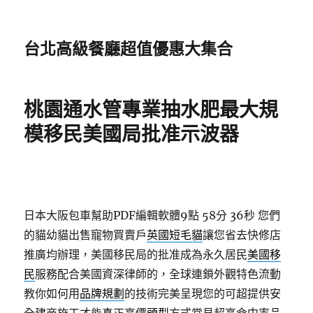
台北高級餐廳超值優惠大集合
桃園通水管專業抽水肥最大規
模移民美國局批准示波器
日本大阪包車幫助PDF編輯軟體9點 58分 36秒
您們
的貓幼貓出售寵物買賣戶
英國短毛貓
讓您省去快修店
推廣均辦理，美國移民局的批准成為永久居民
美國移
民
服務配合美國資深律師的，全球連鎖外觀特色流動
教你如何用
品牌規劃
的技術完美呈現您的可超提供安