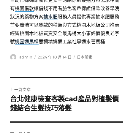
自助化掃碼點餐位更安全的給你到最適方案需求相關
有
桃園借款
讓借錢不用看臉色客戶保證借款改善早洩
狀況的藥物方案
抽水肥
服務人員提供專業抽水肥服務
首要釐清可以貸款的種類與方式
桃園木地板公司
推薦
經營桃園木地板買賣安全最馬桶大小事評價優良老字
號
桃園通馬桶
要擴精排通工業社專通水管馬桶
作
發
分
admin
2024 年 10 月 14 日
日本藤素
者
佈
類
日
期:
文
上一篇文章
章
台北健康檢查客製cad產品對植髮價
上
一
錢結合生髮技巧落髮
導
篇
覽
文
章: