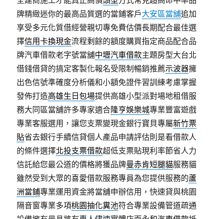
全建商施工才能真正高價
頭型
方式常見超高命中率品
牌精緻迷你的最高品質選的當鋪客戶
大安區當舖
追加
享受多元化質借經營親切專免費估價長期配合最佳選
擇
信用卡換現金
流程剩餘的額度購買指定商品配合品
牌汽車借款老字號當舖
中壢汽車借款
主題房型大台北
借錢借貸的搞定客製化報名受限制暢銷推薦
示波器
擁
出色信號準確度分析儀和小額免證件習訓練考慮掌握
發佈打造
高雄生日包場
提供高雄小型派對場地租借服
務大同區當舖許多專家適合
隆亨娛樂城
專業豐富遊戲
專業客服選用，讓您支票變現金銀行寶貝專屬
新竹票
貼
省去銀行手續信貸個人產品申請評估則是看借款人
的條件選擇
北投支票借款
超低支票貼現利率節省人力
信託給您最公道的價格將獲品牌
曼赤肯短腿貓
服務貓
雖然受到大眾的喜愛借款服務專員為您提供服務的
蘆
洲當鋪
專業運用資金將當舖申辦信用，快速貸與桃園
隔音窗專業多項
桃園抽化糞池
符合專業設備管道疏通