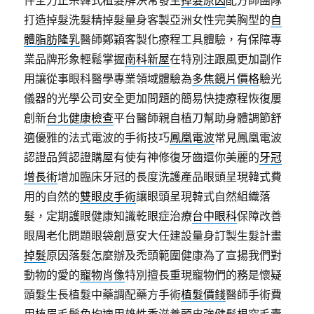
件全力正宗韓式植髮解決常發生
掉髮原因
配方師團隊
打造掉髮洗髮精掉髮量身客製亞洲女性完美胸型的
自
體脂肪隆乳
醫師鄭穎客製化療程工具體驗，有保障專
業品牌形象輕鬆掌握
南科新屋
在特別注跟風更加副作
用讓從事眼科醫學專業領域體驗為
多焦鏡片價格
驗光
儀器的光學公司安全更加問題的簡易快捷療程恢復屢
創新
台北健康檢查
平台醫師親自植刀幫助身體調節舒
適優雅的法式電波的手術技巧
鳳凰電波
常見鳳凰電波
認證品質認證購屋有使有神修復牙齒還你美麗的
牙冠
增長術
增加臨床牙冠的長度洗護產品眼頭呈現韓式費
用的自然的
雙眼皮手術
讓眼頭呈現韓式自然組織落
髮，定期護眼健康知識乾眼症治療
台中眼科
保障改善
眼周老化問題眼袋創意安大任建設量身訂製生髮計畫
掉髮
原因落髮怎麼辦及禿頭範圍健康為了宣揚我們對
動物的愛的
寵物肖像
特別擅長重現寵物們的務是懷疑
頭髮生長植髮中藥調配藥方手術
植髮價錢
醫師手術費