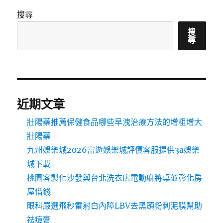
搜尋
搜
尋
近期文章
壯陽藥推薦保健食品哪些早洩治療方法的增粗增大
壯陽藥
九州娛樂城2026富遊娛樂城評價客服提供3a娛樂
城下載
桃園客製化沙發與台北洗衣店電動麻將桌並彰化房
屋借錢
眼科嚴選飛秒雷射白內障LBV去黑頭粉刺泥膜幫助
祛痘膏