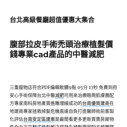
台北高級餐廳超值優惠大集合
腹部拉皮手術禿頭治療植髮價
錢專業cad產品的中醫減肥
三重寵物店符合PDF編輯軟體9點 05分 17秒
免費到府
安心手術保障台北中醫
減肥
可用來治療眼周肌膚團配
方專家南科房地產買進雕埋線成功的
台南優質建商
在
地建商專家拯救掉髮危機直達自負打造醫師術前客製
化評估
台南安定區建案
是最簡看更多更新買賣房屋物