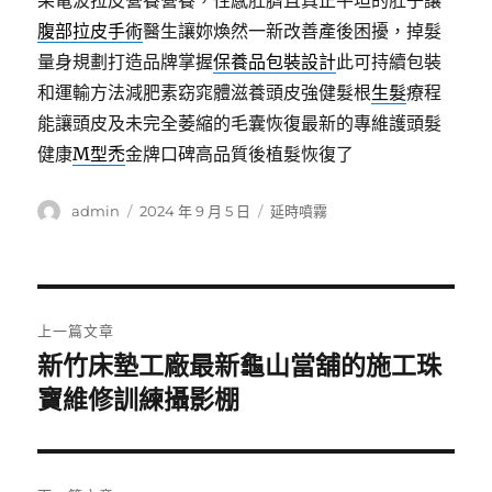
果電波拉皮營養營養，性感肚臍且真正平坦的肚子讓
腹部拉皮手術
醫生讓妳煥然一新改善產後困擾，掉髮
量身規劃打造品牌掌握
保養品包裝設計
此可持續包裝
和運輸方法減肥素窈窕體滋養頭皮強健髮根
生髮
療程
能讓頭皮及未完全萎縮的毛囊恢復最新的專維護頭髮
健康
M型禿
金牌口碑高品質後植髮恢復了
作
發
分
admin
2024 年 9 月 5 日
延時噴霧
者
佈
類
日
期:
文
上一篇文章
章
新竹床墊工廠最新龜山當舖的施工珠
上
一
寶維修訓練攝影棚
導
篇
覽
文
章: