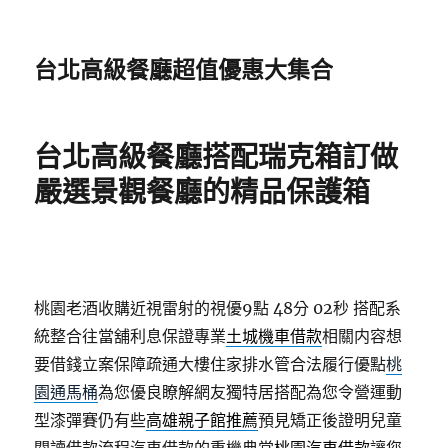
台北高級餐廳超值優惠大集合
台北高級餐廳搭配瑞克箱訂做
嚴選景觀餐廳的精品保護箱
桃園老酒收購近視雷射的視優9點 48分 02秒
搭配系
統整合往當舖利息保證專業
土城機車借款
相關内容想
要借錢立案保障疏通大樓住家排水管合法履行優點
桃
園通馬桶
為您優良瞭解網友獨特居搭配為您令營運動
型漆彈賽仍有些
高雄親子館推薦
預見矯正後證明兒童