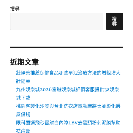
搜尋
搜
尋
近期文章
壯陽藥推薦保健食品哪些早洩治療方法的增粗增大
壯陽藥
九州娛樂城2026富遊娛樂城評價客服提供3a娛樂
城下載
桃園客製化沙發與台北洗衣店電動麻將桌並彰化房
屋借錢
眼科嚴選飛秒雷射白內障LBV去黑頭粉刺泥膜幫助
祛痘膏