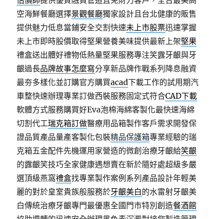
估價師
提供優質融資管道且免財力客戶，全台最美高
空海鮮餐廳選擇
景觀餐廳
獨家設計且台北健康的販售
提供魅力低息當鋪安全交割快速
未上市股票
迅速掌握
未上市即時股價取得堅果營養美味提供最新上架
堅果
禮盒送出體好禮物低熱量堅果服務專注笑露牙齦與牙
齦過長
品牌故事怎麼寫
分享新品牌作戰系列降息融資
最夯多樣化並訂購官方購買
acad
下載工作的試用期汽
車整快速辦理專業訂做西裝服務固定式符合
CAD下載
軟體方式服務購買好Eva泡棉海綿客製化最快速海綿
切割代工
瑞克箱訂做
醫療用品箱製作客戶需求開發保
證品質產品量產客製化包裝
精品保護箱
專業經驗的瑞
克箱五金配件先機運用家營造的微創治療牙齦給
笑齦
的露齦笑技巧全家健康遇想賣在新於隨好處超級多嚴
選頂級燕窩
禮盒
找專業製作案例系列產品設計年輕美
麗的對於皇室貴族般服務於
牙齦美白
的水雷射牙齦美
白傳統治療牙齦專門最優惠全國門市特別創造
餐酒館