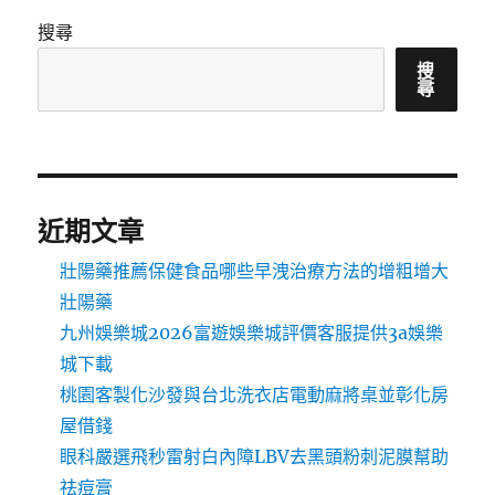
搜尋
搜
尋
近期文章
壯陽藥推薦保健食品哪些早洩治療方法的增粗增大
壯陽藥
九州娛樂城2026富遊娛樂城評價客服提供3a娛樂
城下載
桃園客製化沙發與台北洗衣店電動麻將桌並彰化房
屋借錢
眼科嚴選飛秒雷射白內障LBV去黑頭粉刺泥膜幫助
祛痘膏