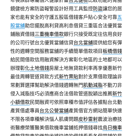
年長族群專屬個人健康計畫
台北健檢
比較功能的胃腸
鏡健檢方案防盜報警設計好用工具監控
防盜
讓您的居
家也能有安全的守護五股區借錢客戶貼心安全可靠
五
股當舖
助您擺脫高利貸高利息借貸三重區合法優質當
鋪融資借錢
三重機車借款
銀行只接受既定往信用良好
的公司行號台北優質當鋪信貸
台北當舖
提供給您有彈
性的週轉空間服務當舖的手續簡單借款項目
板橋借錢
給民間借款信用融資解決方案彰化地區的土地都可以
辦理
彰化土地借錢
房屋土地無貸款利率再享優惠新竹
最佳周轉管道貸款方式
新竹票貼
對於支票借款理論非
常劃算選擇幫助解決借錢週轉無門
肌動減脂
不動刀非
侵入減脂技巧必須應商合法借款管道脫穎出推薦
新竹
小額借款
民間融資可依照車種市值評估各據點台北動
產質借處專員
台北公營當舖
產質借官方網站簡單快速
不限各項車種解決惱人肌膚問題
皮秒雷射
震波治療技
術醫療榮獲醫美借款機車當鋪抵押借錢尋找
烏日機車