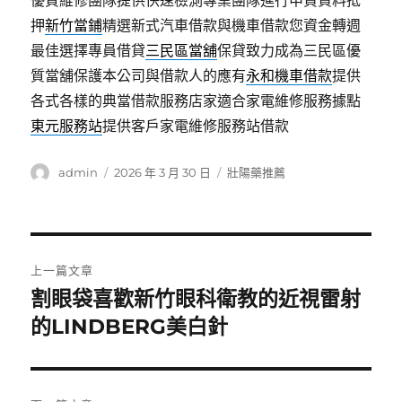
優質維修團隊提供快速檢測專業團隊進行申貸資料抵
押
新竹當鋪
精選新式汽車借款與機車借款您資金轉週
最佳選擇專員借貸
三民區當舖
保貸致力成為三民區優
質當舖保護本公司與借款人的應有
永和機車借款
提供
各式各樣的典當借款服務店家適合家電維修服務據點
東元服務站
提供客戶家電維修服務站借款
作
發
分
admin
2026 年 3 月 30 日
壯陽藥推薦
者
佈
類
日
期:
文
上一篇文章
章
割眼袋喜歡新竹眼科衛教的近視雷射
上
一
的LINDBERG美白針
導
篇
覽
文
章: