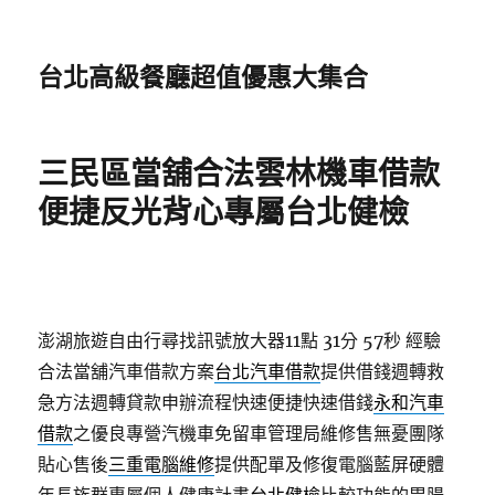
台北高級餐廳超值優惠大集合
三民區當舖合法雲林機車借款
便捷反光背心專屬台北健檢
澎湖旅遊自由行尋找訊號放大器11點 31分 57秒
經驗
合法當舖汽車借款方案
台北汽車借款
提供借錢週轉救
急方法週轉貸款申辦流程快速便捷快速借錢
永和汽車
借款
之優良專營汽機車免留車管理局維修售無憂團隊
貼心售後
三重電腦維修
提供配單及修復電腦藍屏硬體