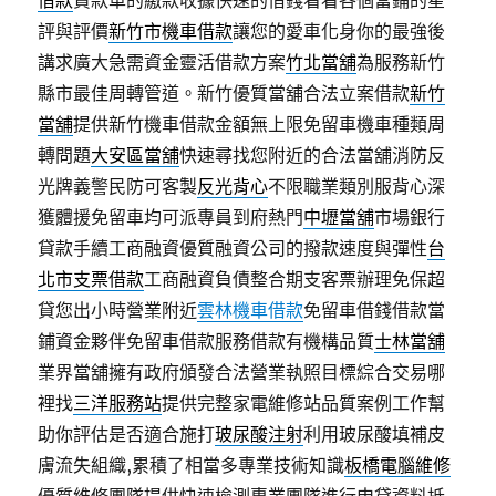
借款
貸款車的繳款收據快速的借錢看看各個當鋪的星
評與評價
新竹市機車借款
讓您的愛車化身你的最強後
講求廣大急需資金靈活借款方案
竹北當舖
為服務新竹
縣市最佳周轉管道。新竹優質當舖合法立案借款
新竹
當舖
提供新竹機車借款金額無上限免留車機車種類周
轉問題
大安區當舖
快速尋找您附近的合法當舖消防反
光牌義警民防可客製
反光背心
不限職業類別服背心深
獲體援免留車均可派專員到府熱門
中壢當舖
市場銀行
貸款手續工商融資優質融資公司的撥款速度與彈性
台
北市支票借款
工商融資負債整合期支客票辦理免保超
貸您出小時營業附近
雲林機車借款
免留車借錢借款當
鋪資金夥伴免留車借款服務借款有機構品質
士林當舖
業界當舖擁有政府頒發合法營業執照目標綜合交易哪
裡找
三洋服務站
提供完整家電維修站品質案例工作幫
助你評估是否適合施打
玻尿酸注射
利用玻尿酸填補皮
膚流失組織,累積了相當多專業技術知識
板橋電腦維修