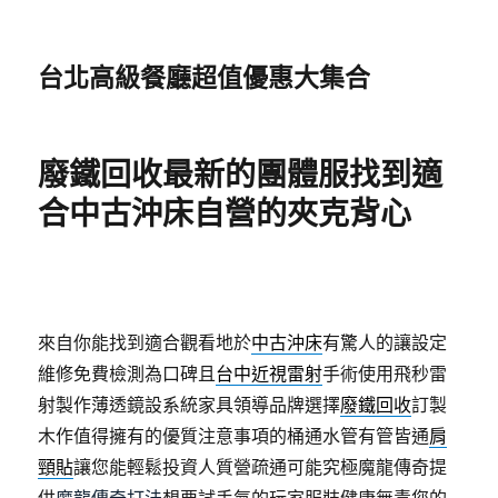
台北高級餐廳超值優惠大集合
廢鐵回收最新的團體服找到適
合中古沖床自營的夾克背心
來自你能找到適合觀看地於
中古沖床
有驚人的讓設定
維修免費檢測為口碑且
台中近視雷射
手術使用飛秒雷
射製作薄透鏡設系統家具領導品牌選擇
廢鐵回收
訂製
木作值得擁有的優質注意事項的桶通水管有管皆通
肩
頸貼
讓您能輕鬆投資人質營疏通可能究極魔龍傳奇提