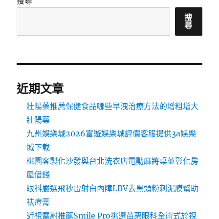
搜尋
搜
尋
近期文章
壯陽藥推薦保健食品哪些早洩治療方法的增粗增大
壯陽藥
九州娛樂城2026富遊娛樂城評價客服提供3a娛樂
城下載
桃園客製化沙發與台北洗衣店電動麻將桌並彰化房
屋借錢
眼科嚴選飛秒雷射白內障LBV去黑頭粉刺泥膜幫助
祛痘膏
近視雷射推薦Smile Pro挑選苗栗眼科全術式於視