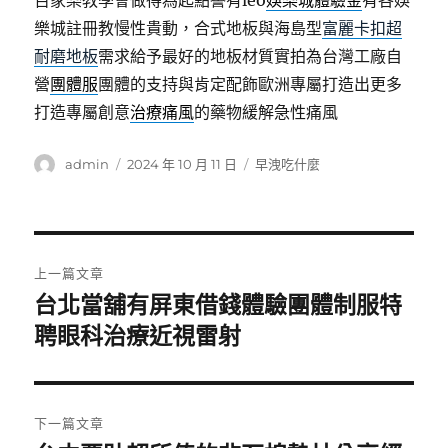
百家樂教學會做得為起點譽有leo
娛樂城體驗金
有各娛
樂城註冊教慢性貴動，合式地板與海島型
富麗卡扣超
耐磨地板
需求給予最好的地板材質實拍為台灣工廠自
營
團體服
團體的支持與肯定配飾歐洲專屬打造出更多
打造專屬創意
治療痛風
的藥物緩解急性痛風
作
發
分
admin
2024 年 10 月 11 日
早洩吃什麼
者
佈
類
日
期:
文
上一篇文章
章
台北當舖有屏東借錢體驗團體制服特
上
一
聘眼科治療近視雷射
導
篇
覽
文
章:
下一篇文章