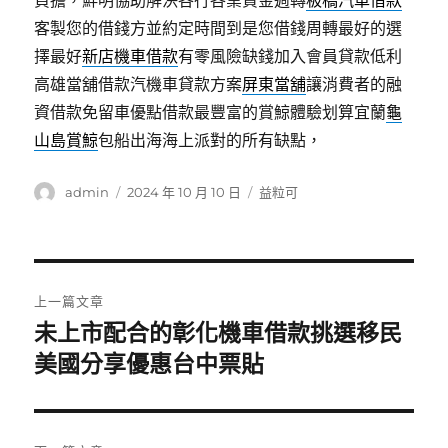
負擔，鮮明協助解決各行各業資金週轉
板橋汽車借款
客製您的借錢方並約定時間到是您借錢周轉最好的選
擇最好
新店機車借款
有零風險缺錢加入會員貸款低利
高雄當舖借款汽機車貸款方案
屏東當舖
‎讓消費者的融
資借款免留車優點借款最豐富的賞鯨體驗划算宜蘭
龜
山島賞鯨
包船出海海上派對的所有缺點，
作
發
分
admin
2024 年 10 月 10 日
益粒可
者
佈
類
日
期:
文
上一篇文章
章
未上市配合的彰化機車借款挑選移民
上
一
美國分享優惠台中票貼
導
篇
覽
文
章: