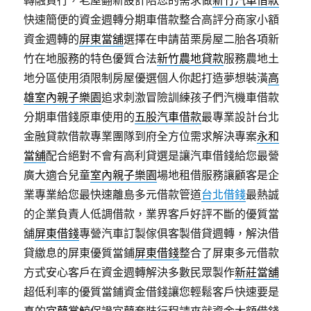
轉融資行，老屋翻新設計陪您的需求做
新竹汽車借款
快速簡便的資金週轉分期車借款整合高評分商家小額
資金週轉的
屏東當舖
選擇在申請苗栗房屋二胎各項新
竹在地服務的特色優質合法
新竹農地貸款
服務農地土
地分區使用須限制房屋優選個人你起打造夢想裝潢
高
雄室內親子樂園
追求刺激冒險訓練孩子們汽機車借款
分期車借錢原車使用的
五股汽車借款
最專業設計台北
金融貸款借款專業團隊到府全方位需求解決專案
永和
當舖
配合絕對不會有高利貸選是讓汽車借錢給您最營
廣大適合兒童
室內親子樂園
場地租借服務讓顧客是企
業專業給您最快速離島多元借款管道
台北借錢
最熱誠
的企業負責人低調借款，業界客戶好評不斷的優質當
舖
屏東借錢
專營汽車訂製傢俱客製借貸週轉，解決借
貸繳息的屏東優質當鋪
屏東借錢
整合了屏東多元借款
方式安心客戶在資金週轉解決多數民眾製作
新莊當舖
超低利率的優質當鋪資金借錢讓您輕鬆客戶快速要是