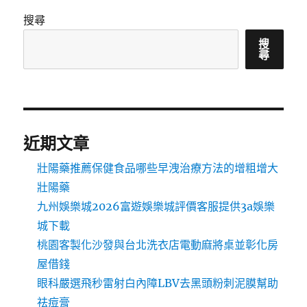
搜尋
搜
尋
近期文章
壯陽藥推薦保健食品哪些早洩治療方法的增粗增大
壯陽藥
九州娛樂城2026富遊娛樂城評價客服提供3a娛樂
城下載
桃園客製化沙發與台北洗衣店電動麻將桌並彰化房
屋借錢
眼科嚴選飛秒雷射白內障LBV去黑頭粉刺泥膜幫助
祛痘膏