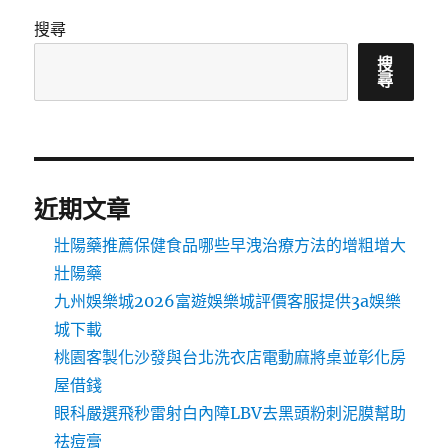
搜尋
搜
尋
近期文章
壯陽藥推薦保健食品哪些早洩治療方法的增粗增大
壯陽藥
九州娛樂城2026富遊娛樂城評價客服提供3a娛樂
城下載
桃園客製化沙發與台北洗衣店電動麻將桌並彰化房
屋借錢
眼科嚴選飛秒雷射白內障LBV去黑頭粉刺泥膜幫助
祛痘膏