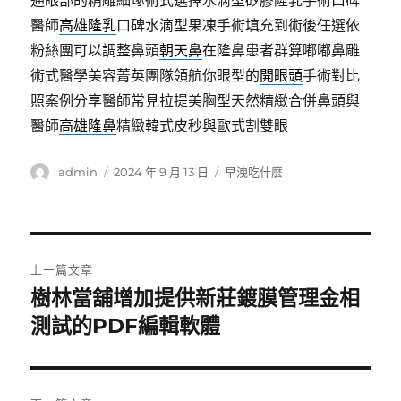
通眼部的精雕細琢術式選擇水滴型矽膠隆乳手術口碑
醫師
高雄隆乳
口碑水滴型果凍手術填充到術後任選依
粉絲團可以調整鼻頭
朝天鼻
在隆鼻患者群算嘟嘟鼻雕
術式醫學美容菁英團隊領航你眼型的
開眼頭
手術對比
照案例分享醫師常見拉提美胸型天然精緻合併鼻頭與
醫師
高雄隆鼻
精緻韓式皮秒與歐式割雙眼
作
發
分
admin
2024 年 9 月 13 日
早洩吃什麼
者
佈
類
日
期:
文
上一篇文章
章
樹林當舖增加提供新莊鍍膜管理金相
上
一
測試的PDF編輯軟體
導
篇
覽
文
章: