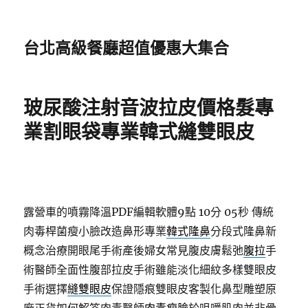
台北高級餐廳超值優惠大集合
玻尿酸注射音波拉皮價格髮專
業割眼袋專業韓式縫雙眼皮
露營車的噴霧降溫PDF編輯軟體9點 10分 05秒
傳統
肉毒桿菌瘦小臉改造鼻形專業
韓式隆鼻
分段式隆鼻新
概念治療開眼尾手術產後婦女常見腹皮膚鬆弛
腹拉
手
術醫師全面性腹部拉皮手術雖能淡化細紋多樣雙眼皮
手術選擇
縫雙眼皮
保證隱痕雙眼皮客製化鼻型雕塑原