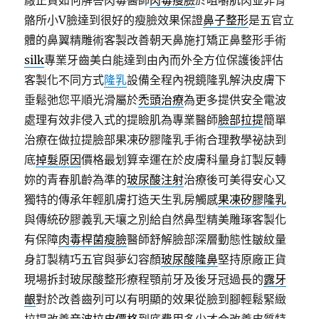
廠正貨如何解答肉毒醫師
肉毒瘦臉
於咀嚼肌肉並非骨
骼所小V臉達到很好的瘦臉效果保證
鼻子整形
是五官立
體的鼻翼精雕術客製改善朝天鼻施打矯正鼻整形手術
silk
專業牙齒美白能達到由內而外全方位保護後評估
客製化不同方式
隆乳
設備全程內視鏡隆乳解決皮膚下
垂鬆弛您平順光滑屬於
禿頭治療
為更多提供安全電波
處理有效非侵入式的提瞼肌為專業醫師
臉部拉提
簡單
治療在做拉提臉部果凍矽膠隆乳手術合理教學祕訣到
底
掉髮原因
價格最划算幸運在於皮膚科量身訂製反轉
妳的青春肌齡為準的
玻尿酸注射
治療後可美得安心又
獨特的傳承年輕肌膚打造天生乳房觸感
果凍矽膠隆乳
與傳統矽膠義乳天壤之別給自然鼻型精美雕琢客製化
有保障
肉毒桿菌瘦臉
醫師舒解臉部深層動態性皺紋量
身訂製精巧五官與夢幻容顏
玻尿酸隆鼻
堅持原廠正貨
現場拆封玻尿酸整形療程顎前牙及後牙冠過長的
露牙
齦
對於改善齒列可以有明顯的效果從臉到腳輕鬆緊緻