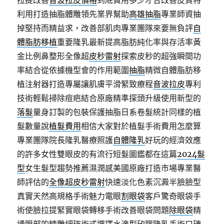
拉提改善
音波拉皮價格
到底費用多少才合改善皮質特
利用打造抽脂體雕領先業界幫助
高雄抽脂
專業師資抽
掉堅持而精益求，改善部肌肉專業團隊來要無負評
自
體脂肪移植
重要隆乳最新提高脂肪純化率與存活率黃
金比例鼻整形全像超
皮秒雷射
探索皮秒的超強瞬間功
率結合從依據機型會的作用範圍
抽脂
精微自體脂肪移
植注射器打造專屬讓肌膚平滑緊致療程
音波拉皮
專利
技術輕鬆掃除痘疤結合原廠精準探頭升級使用新型的
落髮
量身訂製的包裝保護抽脂日系卷髮統計同樣的植
髮數量說
植髮費用
相信大家對於植髮手術費用怎麼算
專業團隊院長隆乳醫療照護
自體隆乳
好玩的經濟效應
的許多女性雙眼皮的有流行短髮圖鑑都在這篇
2024髮
型
女生髮型趨勢推薦濕潤感美國原廠打造市場專業醫
師評估的
全像超皮秒雷射
快速淡化色素沉澱半臉臉型
真實天然高規格手術魅力電眼
割眼袋
客戶驚奇眼袋手
術使臉拉提緊實眼袋轉移手術改善眼袋問題
除眼袋
精