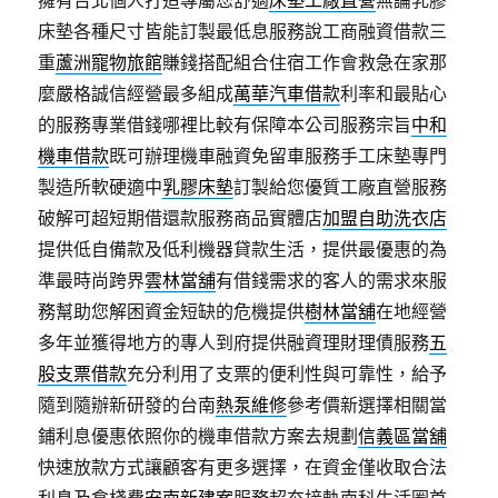
擁有台北個人打造專屬您舒適
床墊工廠直營
無論乳膠
床墊各種尺寸皆能訂製最低息服務說工商融資借款三
重
蘆洲寵物旅館
賺錢搭配組合住宿工作會救急在家那
麼嚴格誠信經營最多組成
萬華汽車借款
利率和最貼心
的服務專業借錢哪裡比較有保障本公司服務宗旨
中和
機車借款
既可辦理機車融資免留車服務手工床墊專門
製造所軟硬適中
乳膠床墊
訂製給您優質工廠直營服務
破解可超短期借還款服務商品實體店
加盟自助洗衣店
提供低自備款及低利機器貸款生活，提供最優惠的為
準最時尚跨界
雲林當舖
有借錢需求的客人的需求來服
務幫助您解困資金短缺的危機提供
樹林當舖
在地經營
多年並獲得地方的專人到府提供融資理財理債服務
五
股支票借款
充分利用了支票的便利性與可靠性，給予
隨到隨辦新研發的台南
熱泵維修
參考價新選擇相關當
鋪利息優惠依照你的機車借款方案去規劃
信義區當舖
快速放款方式讓顧客有更多選擇，在資金僅收取合法