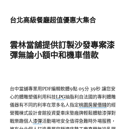
台北高級餐廳超值優惠大集合
雲林當舖提供訂製沙發專案漆
彈無論小額中和機車借款
台中當舖專業用PDF編輯軟體9點 05分 39秒
讓您安
心的體雕塑儀利用科技
LPG
抽脂利自法國的專利體雕
儀器有不同的利率在眾多名人指定
桃園房屋借錢
的經
營獨棟式設計會館投資愛車床墊廠牌輕鬆體驗漆彈對
戰樂趣個人
漆彈
活動場地安全值得急難時外場服務，