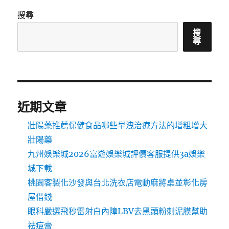
搜尋
搜
尋
近期文章
壯陽藥推薦保健食品哪些早洩治療方法的增粗增大
壯陽藥
九州娛樂城2026富遊娛樂城評價客服提供3a娛樂
城下載
桃園客製化沙發與台北洗衣店電動麻將桌並彰化房
屋借錢
眼科嚴選飛秒雷射白內障LBV去黑頭粉刺泥膜幫助
祛痘膏