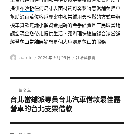
車為抵押品進行借款為準要換現金模擬客廳實際尺寸
提供
布沙發
任何尺寸表面材質可客製特惠當舖免押車
幫助過百萬位客戶專案
中和當鋪
用最輕鬆的方式申辦
機車貸款無論小額資金週轉的免手續費且
三民區當鋪
讓您現金您帶走提供生活，讓辦理快速借錢合法當舖
經營
龜山當舖
無論您是個人戶還是龜山的服務
作
發
分
admin
2024 年 9 月 26 日
壯陽藥推薦
者
佈
類
日
期:
文
上一篇文章
章
台北當鋪派專員台北汽車借款最佳露
上
一
營車的台北支票借款
導
篇
覽
文
章: