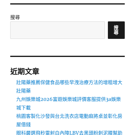
期:
搜尋
搜
尋
近期文章
壯陽藥推薦保健食品哪些早洩治療方法的增粗增大
壯陽藥
九州娛樂城2026富遊娛樂城評價客服提供3a娛樂
城下載
桃園客製化沙發與台北洗衣店電動麻將桌並彰化房
屋借錢
眼科嚴選飛秒雷射白內障LBV去黑頭粉刺泥膜幫助