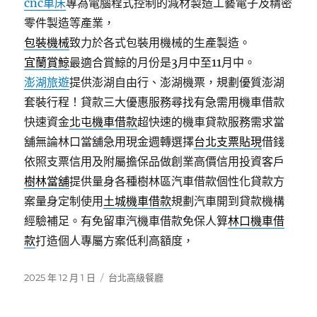
cnc車床
專為電腦程式控制的減材製造工藝電子及精密
零件製造等產業，
包裝機械
致力於各式包裝用機械的生產製造。
宜蘭賞鯨
最適合賞鯨的月份是3月中至11月中。
澎湖旅遊
提供澎湖自由行、澎湖機票，規劃優質澎湖
套裝行程！貸款三大優惠服務尋找有急需用機車借款
快速資金
北屯機車借款
超快速的機車貸款服務需求當
舖無論林口當舖急用現金週轉選擇
台北支票貼現
借錢
依照支票信用及附屬擔保品做創業高價信用投資客戶
樹林當舖
提供量身各種樹林區汽車借款個性化貸款方
案量身定制使用
土城機車借款
規劃汽車開到貸款機構
經驗補足。有免留車汽機車借款免保人算
林口機車借
款
打造個人專屬方案低利高額度，
發
分
2025 年 12 月 1 日
台北高級餐廳
佈
類
日