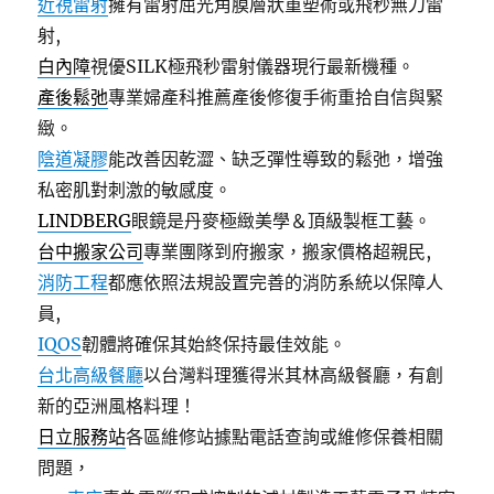
近視雷射
擁有雷射屈光角膜層狀重塑術或飛秒無刀雷
射,
白內障
視優SILK極飛秒雷射儀器現行最新機種。
產後鬆弛
專業婦產科推薦產後修復手術重拾自信與緊
緻。
陰道凝膠
能改善因乾澀、缺乏彈性導致的鬆弛，增強
私密肌對刺激的敏感度。
LINDBERG
眼鏡是丹麥極緻美學＆頂級製框工藝。
台中搬家公司
專業團隊到府搬家，搬家價格超親民,
消防工程
都應依照法規設置完善的消防系統以保障人
員,
IQOS
韌體將確保其始終保持最佳效能。
台北高級餐廳
以台灣料理獲得米其林高級餐廳，有創
新的亞洲風格料理！
日立服務站
各區維修站據點電話查詢或維修保養相關
問題，